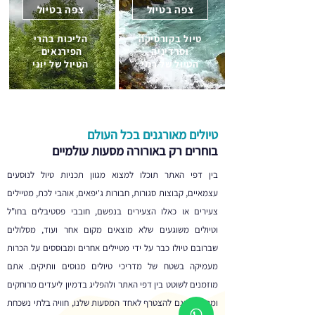
צפה בטיול
צפה בטיול
טיול בקורסיקה
הליכות בהרי
וסרדיניה
הפירנאים
הטיול של רמי
הטיול של יוני
טיולים מאורגנים בכל העולם
בוחרים רק באורורה מסעות עולמיים
בין דפי האתר תוכלו למצוא מגוון תכניות טיול לנוסעים
עצמאיים, קבוצות סגורות, חבורות ג'יפאים, אוהבי לכת, מטיילים
צעירים או כאלו הצעירים בנפשם, חובבי פסטיבלים בחו"ל
וטיולים משוגעים שלא מוצאים מקום אחר ועוד, מסלולים
שברובם טיולו כבר על ידי מטיילים אחרים ומבוססים על הכרות
מעמיקה בשטח של מדריכי טיולים מנוסים וותיקים. אתם
מוזמנים לשוטט בין דפי האתר ולהפליג בדמיון ליעדים מרוחקים
ומרתקים וגם להצטרף לאחד המסעות שלנו, חוויה בלתי נשכחת