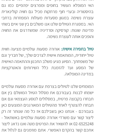
האי המופלא העשיר בחופים ומפרצים יפהפיים כמו גם
בהיסטוריה ובערי חוף מרתקות מכיל גם חוויה קולינארית
עוצרת נשימה במגוון מסעדות מעולות המפוזרות ברחבי
האי. במסגרת הטיולים שלנו אנו משלבים בין שני איים בשתי
מדינות שונות: קורסיקה וסרדיניה שמשדרגים את החוויה
והופכים אותה לעוצרת נשימה.
טיול בתפירה אישית:
אורורה מסעות עולמיים מציעה חווית
טיול ייחודית, המותאמת אישית לצרכים שלך, של חבריך וגם
של משפחתך. הסיוע מגיע משלב התכנון וההתאמה האישית
של המסע ועד להזמנת כלל השירותים והאטרקציות
במדינה המופלאה.
המומחים שלנו לטיולים בצרפת עם אורורה מסעות עולמיים
ישמחו לבנות בעבורכם את מסלול הטיול המושלם בין אם
תבחרו בקבוצה פרטית, במסלולים לנוסע העצמאי וגם אם
תבחרו להצטרף לאחד מהטיולים המאורגנים המוצעים כאן
בעבורכם - אנחנו כאן בשבילכם אז כל מה שנותר זה רק
ליצור קשר עם משרדי אורורה מסעות עולמיים באשתאול -
02-6525248
או להשאיר את הפרטים מטה ואנו נדאג ליצור
אתכם קשר בהקדם האפשרי. אתם מוזמנים גם לגלול את