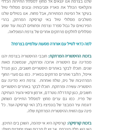
שלנו בצרפת אנו יוצאים אל מחוץ למסלול התיירות הכללי
והקל
אסי הכולל את פאריז וסביבותיה ובונים מסלולי טיול
בעיקר אל הפינות המתוירות, אבל פחות. אנו בטיולים שלנו
משלבים מסלולי טיול באי קורסיקה המרתק, בהרי
הפירנאים על גבול ספרד וצרפת ופתוחים לבנות עוד שפע
מסלולים לחלקים מרתקים אחרים של צרפת המופלאה.
למה כדאי לטייל עם אורורה מסעות עולמיים בצרפת
?
בזכות ההיסטוריה המרתקת:
חובבי ההיסטוריה בצרפת יהנו
ממדינה עם היסטוריה ארוכה ומרתקת, שנמשכת מאות
שנים. תוכלו לבקר באתרים היסטוריים חשובים, כגון מגדל
אייפל, הלובר ואתרים מרתקים בפאריז. כמו גם מערי החוף
המרהיבות של ניס, טולוז ואחרות. צרפת היא מדינה עם
היסטוריה עשירה ומרתקת. תוכלו לבקר באתרים היסטוריים
חשובים, כגון קתדרלת נוטרדם, ארמון ורסאי והעיר העתיקה
של פריז. כמו גם ערים מחוץ למסלול התיירים השחוק
דוגמת עיר המבצר של בונפיציו בלב האי קורסיקה ועוד. כל
פינה עם הזווית ההיסטורית המרתקת שלה.
בזכות קורסיקה:
קורסיקה היא אי יפהפה, השוכן בים התיכון.
האי הוא חלק מצרפת, אך יש לו תרבות ואופי ייחודיים משלו: