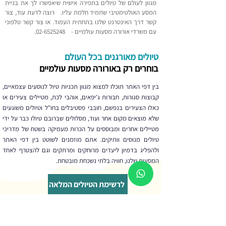
מגוון לעולם של טיולים בתפירה אישית שיאפשרו לך את בניית
המסע האולטימטיבי שתמיד חלמת עליו.
רוצה לדעת עוד, צור
קשר דרך האינטרנט שלנו בתחתית העמוד. או צור קשר טלפוני
עם משרדי אורורה מסעות עולמיים -
02-6525248
.
טיולים מאורגנים בכל העולם
בוחרים רק באורורה מסעות עולמיים
בין דפי האתר תוכלו למצוא מגוון תכניות טיול לנוסעים עצמאיים,
קבוצות סגורות, חבורות ג'יפאים, אוהבי לכת, מטיילים צעירים או
כאלו הצעירים בנפשם, חובבי פסטיבלים בחו"ל וטיולים משוגעים
שלא מוצאים מקום אחר ועוד, מסלולים שברובם טיולו כבר על ידי
מטיילים אחרים ומבוססים על הכרות מעמיקה בשטח של מדריכי
טיולים מנוסים וותיקים. אתם מוזמנים לשוטט בין דפי האתר
ולהפליג בדמיון ליעדים מרוחקים ומרתקים וגם להצטרף לאחד
המסעות שלנו, חוויה בלתי נשכחת מובטחת.
לרשימת הטיולים המלאה