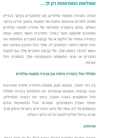
מופלאות המותאמות רק לך...
אצלנו באורורה מסעות עולמיים, אנו מתמקדים בעיקר בבניית
חוויות ייחודיות והתאמה אישית של מסעות במגוון יעדים ברחבי
העולם. אנחנו במסגרת הפעילות של אורורה מסעות עולמיים
מאמינים שהקסם פועל בצורה המירבית כאשר המסע נעשה
בתפירה אישית של הלקוח או של קבוצת החברים המחפשת את
טיול הנישה הייחודי המתאים לה. אחרי הכל התכנון המיטבי הוא
כאשר מדו
בר במסע שלך, של קבוצת החברים שלך וגם למעגל
החברים או אנשי המשפחה המצומצמת שלך במסגרת טיול
עצמאי.
מסלולי טיול בתפירה אישית עם אורורה מסעות עולמיים
בין דפי האתר, תמצאו מגוון מסעות בתפירה אישית מאורגנות
עבור קבוצות ונוסעים עצמאיים. אנו מתמחים בבניית מסלולי
טיול המשקפים בצורה הטובה ביותר את רצונות המטיילים,
תחומי העניין המשותפים, מסגרות הגיל המתאימות וכולם
מבוססים על ידע עשיר של מיטב המדריכים בישראל וניסיון ארוך
שנים בניהול טיולים למגוון יעדים ברחבי העולם.
אודותינו
אורורה מסעות עולמיים הוקמה בשנת 2016 על ידי משה בנישו,