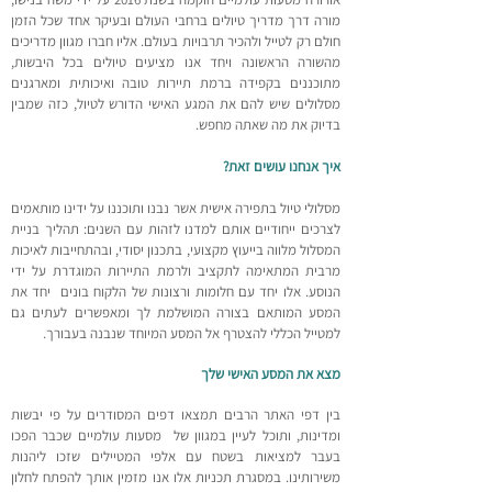
מורה דרך מדריך טיולים ברחבי העולם ובעיקר אחד שכל הזמן
חולם רק לטייל ולהכיר תרבויות בעולם. אליו חברו מגוון מדריכים
מהשורה הראשונה ויחד אנו מציעים טיולים בכל היבשות,
מתוכננים בקפידה ברמת תיירות טובה ואיכותית ומארגנים
מסלולים שיש להם את המגע האישי הדורש לטיול, כזה שמבין
בדיוק את מה שאתה מחפש.
איך אנחנו עושים זאת?
מסלולי טיול בתפירה אישית אשר נבנו ותוכננו על ידינו מותאמים
לצרכים ייחודיים אותם למדנו לזהות עם השנים: תהליך בניית
המסלול מלווה בייעוץ מקצועי, בתכנון יסודי, ובהתחייבות לאיכות
מרבית המתאימה לתקציב ולרמת התיירות המוגדרת על ידי
הנוסע. אלו יחד עם חלומות ורצונות של הלקוח בונים יחד את
המסע המותאם בצורה המושלמת לך ומאפשרים לעתים גם
למטייל הכללי להצטרף אל המסע המיוחד שנבנה בעבורך.
מצא את המסע האישי שלך
בין דפי האתר הרבים תמצאו דפים המסודרים על פי יבשות
ומדינות, ותוכל לעיין במגוון של מסעות עולמיים שכבר הפכו
בעבר למציאות בשטח עם אלפי המטיילים שזכו ליהנות
משירותינו. במסגרת תכניות אלו אנו מזמין אותך להפתח לחלון