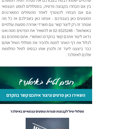
עולמיים ישמחו לבנות בעבורכם את מסלול הטיול המושלם
בין אם תבחרו בקבוצה פרטית, במסלולים לנוסע העצמאי
וגם אם תבחרו להצטרף לאחד מהטיולים המאורגנים
המוצעים כאן בעבורכם - אנחנו כאן בשבילכם אז כל מה
שנותר זה רק ליצור קשר עם משרדי אורורה מסעות עולמיים
באשתאול -
02-6525248
או להשאיר את הפרטים מטה ואנו
נדאג ליצור אתכם קשר בהקדם האפשרי. אתם מוזמנים גם
לגלול את דף האתר למטה ולהכיר את מסלולי הטיול אותם
כבר ביצענו ליעד זה ולהכין אותו כבסיס לטיול החלומות
שלכם לאיסלנד.
רוצים לטייל באיסלנד?
השאירו כאן פרטים וניצור איתכם קשר בהקדם
מסלולי טיול לקבוצות סגורות ונוסעים עצמאיים באיסלנד