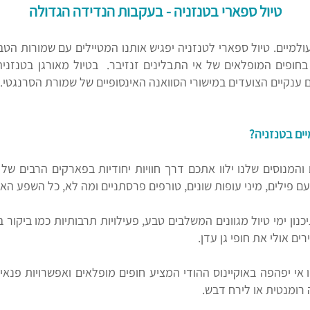
טיול ספארי בטנזניה - בעקבות הנדידה הגדולה
ולמיים. טיול ספארי לטנזניה יפגיש אותנו המטיילים עם שמורות הטבע 
בחופים המופלאים של אי התבלינים זנזיבר. בטיול מאורגן בטנזני
ם ענקיים הצועדים במישורי הסוואנה האינסופיים של שמורת הסרנגטי. 
יים בטנזניה?
והמנוסים שלנו ילוו אתכם דרך חוויות יחודיות בפארקים הרבים של ט
עם פילים, מיני עופות שונים, טורפים פרסתניים ומה לא, כל השפע ה
כנון ימי טיול מגוונים המשלבים טבע, פעילויות תרבותיות כמו ביקו
ים אולי את חופי גן עדן.
 אי יפהפה באוקיינוס ההודי המציע חופים מופלאים ואפשרויות פנאי
רומנטית או לירח דבש.