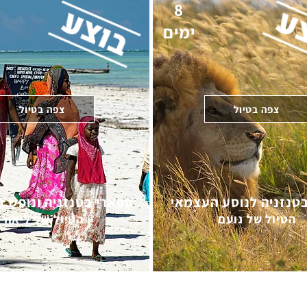
8
ימים
צפה בטיול
צפה בטיול
טנזניה לנוסע העצמאי
ספארי בטנזניה ונופש 
הטיול של נועם
הטיול של ליאור