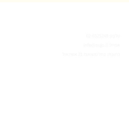
צור קשר
טלפון: 02-6525248
אמייל:
info@aujo.il
כתובת: נחל משואות 21 אשתאול