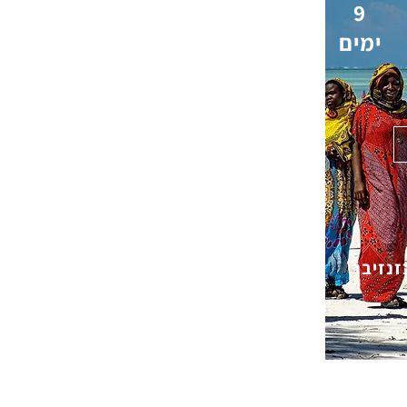
9
ימים
בזנזיבר