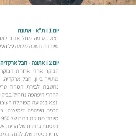
יום 1 I ת"א - אתונה
נצא בטיסה מתל אביב לאתונ
שיורדת חשכה מלאה על העיר.
יום 2 I אתונה - חבל ארקדיה
הבוקר אחרי ארוחת הבוקר,
מתוייר ביוון, חבל ארקדיה,
נחשבת לבירת המחוז טריפ
ההררי היפהפה נתחיל בביקור
ונצא בנסיעה מפותלת העוברת 
הכפר היפהפה דימיצנה: כפר
מ
בפסגות גבוהות של הרים, אש
עדיין בכיפת שלג לבנה. במס