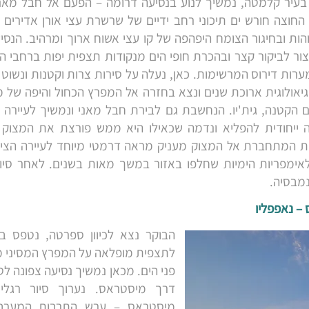
בעיר קלמטה, נמשיך לנוע בנסיעה דרומה – הפעם אל חבל מאני
 החוצה חורש ים תיכוני רחב ידיים של שרשרת עצי אורן אדירים
והות ובחיגור הצומח היפהפה של קו עצי אשוח ארוך ומרהיב. הנסי
ור לביקור קצר ובהכרת חופי הים מנקודות תצפית יפות ברחבי ה
רות דירוס המרשימות. כאן, נעלה על סירות צרות וקטנות ונשוט 
גיאולוגית ארוכת שנים ונצא בחזרה אל המפרץ הכחול והיפה של מ
ים הקטנה, גית'יו. הנחשבת גם לבירת חבל מאני ונמשיך לעיירה 
 ייחודית להפליא ונדמה שכאילו היא ממש פורצת את המצוק 
ת המתחברת אל המצוק מעניק מראה דרמטי מיוחד לעיירה הציור
אימפריות הימיות שחלפו באזור במשך מאות בשנים. לאחר סיור
נמבסיה.
הבוקר נצא לכיוון ספרטה, נטפס ב
פני הים. מכאן נמשיך נסיעה צפונה לט
דרך מיסטראס. נערוך סיור רגלי
מיסטראס – ערש התרבות המערבית