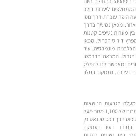
 היפהפה: בתחילת היום
 המתחלפים ליערות דולב
עה היפה עוברת דרך נופי
אזור. מכאן נמשיך בדרך
בין מערות נטיפים קטנות
פרץ דירוס הכחול. מכאן
הצלבנית מונמבסיה, עיר
הגדול. המראה הדרמטי
ית ומאפשר לנו להפליג
 בעיירה, נתמקם במלון
מעלה הגבעות הנישאות
לתצפית מופלאה על המפרץ המסיני מרום של 1,100 מטר מעל
יפוס דרך רכס טייגאטוס,
 במורד העיר העתיקה
: כאן נשוטט כנסיות