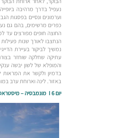
הבוקר, לאחר ארוחת הבוקר 
נעפיל בדרך מרהיבה ביופייה
וערמונים ונסיים בפסגות הגב
כפרים מרשימים, בהם גם נעצ
החוצה חופים מפורצים עד למע
הנחצבו לאורך שנות פעילות 
נמשיך לביקור בעיירת הדייג
עתיקה שחלקה שוחזר בצורה
והמופלא של לשון יבשה ענקי
בדמיון ולקשר את המראות ל
באזור. לינה וארוחת ערב במו
יום 6 I מונמבסיה – מיסטראס – נאפפליו