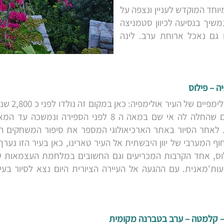
יוחד המוקדש לעניין ונצפה על
שיך בנסיעה לכיוון סטמניצה
ו גם נאכל ארוחת ערב. לינה
ברוכים הבאים 
מסורת משחקים ארוכת שנים שהחלה לה אי שם במאה ה 8 לפני 
לאחר הסיור באתר הארכיאולוגי המספר את סיפור המשחקים הא
וף המערבי של יוון היבשתית אל העיר טארינו, כאן בעיר הזו נע
וס, אחד הקרבות המכריעים וגם החשובים במלחמת העצמאות של 
ת'מאנית. עם ההגעה אל העיירה הציורית היום נצא לסיור בעי