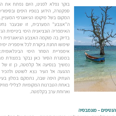
בוקר נפלא לפנינו, היום נפתח את הי
ספקטרה, הידוע בנופיו היפים ובסיפור
המקום בשל מיקומו הגיאוגרפי המעניין.
ה"אצבע" המערבית, זו שבעבר נחש
האימפריה הונציאנית הימי ביניימית הג
בדיוק בה מוקמה האצבע הגיאוגרפית ה
שימשו תחנת ביקורת לכל אימפריה ימית
אימפריית הסחר הימי הבינלאומית: 
במסגרת הסיור כאן נבקר במצודת מתונ
נמשיך בנסיעה אל קלמטה, כן זו של 
ההגעה אל העיר נצא לשוטט ולהכיר 
העתיק היפה שבה, נתמקם במלון בעיירה
באחת הטברנות המקומיות לצלילי מוזיקה 
וארוחת ערב בקלמטה.