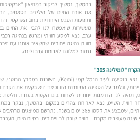
בהמשך, נמשיך לביקור במוזיאון "ארקטיקום" 
את אורח החיים של הילידים הסאמים, התר
ותופעות הטבע הייחודיות בחוג הארקטי. זהו 
מעשירות שיאפשרו לנו להבין את החיים בצ
ערב, נצא למסע חוויתי ומרגש בנהיגה רכבי
חווית נהיגה ייחודית שתשאיר אותנו עם זיכר
נחזור למלוננו לארוחת ערב ולינה.
לאחר ארוחת בוקר מוקדמת, נצא בנסיעה לעיר הנמל קמי (emi
ירותי, ונלמד על הספינה המיוחדת הזו וכיצד היא בקעת את הקרח וה
, תהיה לנו הזדמנות ייחודית לשחות בים הקפוא בעזרת חליפת צ
מתחם ענק של שלג וקרח אמיתיים, שמבצע את קסמו 365 ימים בשנה. נתר
שינה מעוצבים מקרח – חוויה שובת לב וייחודית. בסיום היום, העברה