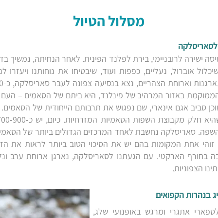
מסלול הטיול
סה ישירה לרובניימי, בירת לפלנד הפינית. לאחר הנחיתה, נמשיך בדר
כלול אוברול, נעליים, כפפות ועוד, שיבטיחו את נוחותנו ויעזרו 
ממוקמת באזור המרהיב של פינלנד, היא ביתם של הסאמים – העם הי
וכן סביב אגם אינארי, שם נפגוש את תרבותם הייחודית של הסאמים
 דוברים את השפה. סאריסלקה נחשבת לאחד המרכזים הגדולים ביותר של הסא
זוהי אחת המקומות בהם יש את הסיכוי הטוב ביותר לראות את הזו
ה בחורף הארקטי. עם הגעתנו לסאריסלקה, נארגן ארוחת ערב ונלון
ינו הצפוניות.
פארי אתגרי ומרגש באופנועי שלג,