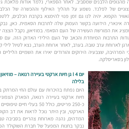
 מהנופים הלבנים שמסביב. לאחר הספארי, נלמד אודות מלאכת גידו
וניים של לפלנד. נשמע על תהליך האילוף וההכשרה של הכלבים,
ויר הקפוא. יהיה לנו גם זמן פנוי להימצא בקרבת הכלבים, ללט
רה אינארי, הידועה בקשר העמוק שלה לתרבות הסאמית. כאן, נבקר 
מציג את המורשת העשירה של העם הסאמי. במוזיאון, נקבל הצצה לה
דות התרבות המיוחדת והכאב של העם הילידי האדוק הזה. עם סיום 
גן לארוחת ערב טובה. בערב, לאחר ארוחת הערב, נצא לטיול לילי קס
 המרהיבה, שצבעיה הירוקים והורודים יאירו את השמיים הליליים 
לון בסאריסלקה.
יום 4 I גן חיות ארקטי בעיירה רנואה – מוז
בלילה
היום נפתח בהיכרות עם עולם החי המרתק בח
חיות ארקטי בעיירה רנואה, הפארק הצפוני 
כ-250 פריטים, כולל 50 בעלי ח
הארקטי, ובין היתר נוכל לראות את דב הקו
המדהים, נהנה מארוחת צהריים בסביבה טבע