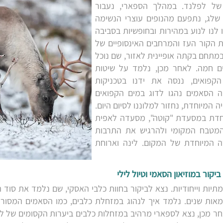
ל לפלנד. במהלך הספארי, נעבור
י שלג, נתפעם מהנופים עוצרי הנשימה
 לנו לנוע במהירות ובחופשיות בסביבה
ת הקור העז והמרחבים האינסופיים של
מתחם בקתה אופיינית לאזור, שם נוכל
ים חמה. לאחר מכן, נלמד על שיטות
הקפואים, ננסה את ידנו בטכניקות
ה הסאמים נהגו לדוג במים הקפואים
 המיוחדת, נחזור למלוננו לסיום היום.
וחדת במסעדת "קוטה", מסעדה לאפית
המטבח המקומי ולהרגיש את התרבות
ה המיוחדת של המקום. לינה וארוחת
מתיות וייחודיות. נצא לביקור בחוות כלבי האסקי, שם נלמד את סוד
אות שנים. נלמד איך לנהוג במזחלת כלבים, כמו הסאמים המסורתיי
חר מכן, נצא לספארי מרהיב במזחלות כלבים ביערות הקסומים של ל