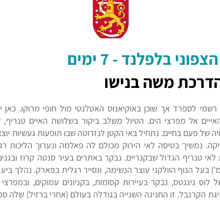
ני בלפלנד - 7 ימים
רשמי לספרד אך שוכן באוקיאנוס האטלנטי מול חופי מרוקו. כאן י
ייים אל מפרצי הים. הטיול משלב ביקור בשלושת האיים טנריף, ל
ה של פעם בחיים. נתחיל באי הקטן לנזרוטה שבו תופעות געשיות יוצ
יקה. נמשיך בטיסה לאי הירוק מכולם לה פאלמה ונערוך הליכות רג
ספת לאי טנריף הגדול שבקנריים. נבקר באתרים בעיר סנטה קרוז ובג
עש טיידה, ההר הגבוה בספרד (3718 מ') בעל הנוף הוולקני עוצר הנשימה, ונסייר רגלית בפא
 לוס גיגנטס, נבקר בעיירות קסומות, בקניונים עמוקים, ובמפרצי 
ת הקרנבל. זו החגיגה השנייה בגודלה בעולם (אחרי ברזיל) שלה סממנ