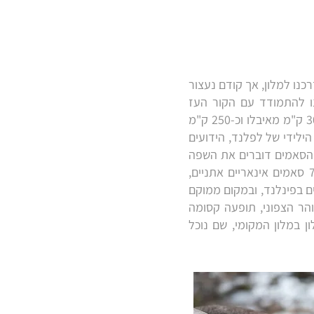
כנו למלון, אך קודם נעצור
לנו להתמודד עם הקור העז
במהלך כל הטיול. לאחר ההתארגנות וארוחת הצהריים, נצא בנסיעה צפונה לעבר סאריסלקה, כ-30 ק"מ מאיבלו וכ-250 ק"מ
לידי של לפלנד, הידועים
. הסאמים דוברים את השפה
הסאמי אינארית (Aanaar), שהיא חלק מקבוצת השפות הסאמיות המזרחיות. כיום, יש כ-700-900 סאמים אינאריים אתניים,
מים בפינלנד, ובמקום ממוקם
הר הצפוני, תופעה קסומה
 במלון המקומי, שם נוכל