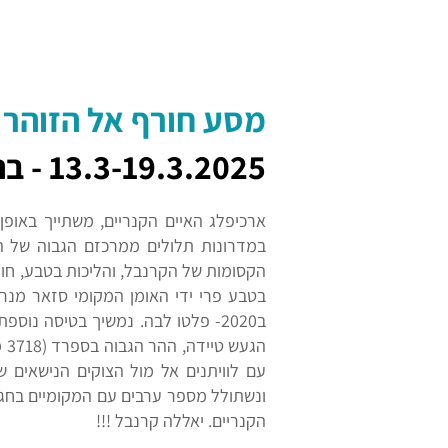
מסע חורף אל הזוהר הצפו
13.3-19.3.2025 - בהדרכת משה בנישו
ארכיפלג האיים הקנריים, משתייך באופן 
במדרונות תלולים ממרכזם הגבוה של הא
הקסומות של הקרנבל, והליכות בטבע, חווי
בטבע פרי ידי האומן המקומי סזאר מנר
ב2020- פלטו לבה. נמשיך בטיסה נו
הג
עם לוויתנים אל מול הצוקים הנישאים של
ונשתולל מספר ערבים עם המקומיים בחגיג
הקנריים. יאללה קרנבל !!!