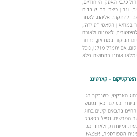
ל כלבי האסקי הייחודיים,
 ונבין כיצד הם שורדים
פם ולהתקרב אליהם. לאחר
במוזיאון הסאמי "סיידה",
יסטוריה, לאמנות ולאורח
הביקור במוזיאון, נחזור
ום. אם יתמזל מזלנו, נוכל
וימלאו אותנו בתחושת פלא
יאון הארקטיקום – קארטינג
וג הארקטי, כשנבקר בגן
ביותר בעולם. כאן נפגוש
יים טיפוסיים החיים בתנאים קשים בחוג
טב המרשים. נטייל בפארק
ית ומיוחדת, ולאחר מכן
נבקר בחנות המפעל של חברת השוקולד הפינית המפורסמת, FAZER.