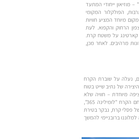
– מוזיאון ייחודי המתעד
בות, הפולקלור המקומי
מקום מיוחד המציע חוויות
פון הרחוק והקפוא. לעת
 קארטינג על משטח קרח.
ונות מרהיבים. לאחר מכן,
K), השוכנת במפרץ הבוטני. שם, נעלה על שוברת הקרח
יצירה של נתיב שייט בטוח
יפה מיוחדת – חוויה שלא
תמצאו בשום מקום אחר. לאחר חווית השייט, נצא לארוחת צהריים במקום. בהמשך, נבקר במתחם הקרח "לומילינה 365",
שם ממיצגים מרהיבים של פסלי קרח, נבקר בטירת
 למלוננו ברובניימי להמשך