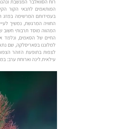
רוח הסוואלבר המנשבת ונהנה
המותאמים לתנאי הקור הקיצ
בעמידותם המרשימה במזג האו
החוויה המרגשת, נמשיך לעיי
המהווה מוסד תרבותי חשוב ש
החיים של הסאמים, ונלמד או
למלוננו בסאריסלקה, שם נתאר
לצפות בתופעת הזוהר הצפוני
עילאית.לינה וארוחת ערב: במ