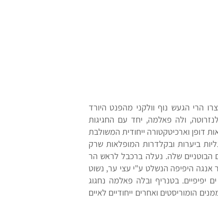
צרו הרי הגעש נוף וולקני מהפנט היורד
נזרוטה, ולה פאלמה, יחד עם החגיגות
אות דופן וארכיטקטורה ייחודית המשולבת
ליות ביערות ובקלדרות המופלאות שרק
נים הבוטניים שלה. נעלה ברכבל לראש הר
רק. נהלך ביער אנגה היפיפה הנשלט ע"י עצי ער, נשוט
ים יפיפיים. בטנריף ובלה פאלמה נחגוג
ים הומוריסטים ואחרים ייחודיים לאיים