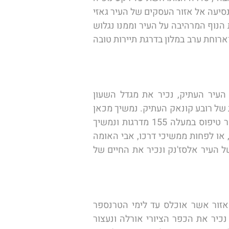
היפים של העיר בימי מלחמת יוון ותורכיה. עם ההגעה אל נמל התעופה נפגוש את הנהג המקומי ונצא בנסיעה אל אזור העסקים של העיר גאזי 
בולבארי וממנו נעלה לנקודת תצפית יפה על העיר הממוקמת בסמיכות למבצר קדיפלה. נשקיף מנקודת הנוף המרהיבה על העיר וממנו נגלוש 
אל קמראלטי, שנחשב לבזאר הפתוח הגדול ביום בעולם. לאחר שנכיר את רחובות השוק נשאר ללינה וארוחת ערב במלון בדרגת תיירות טובה 
הבוקר לאחר ארוחת הבוקר נמשיך ונתור את העיר איזמיר היפה. תחנתנו הראשונה תהיה במרכז העיר העתיק, נכיר את מגדל השעון 
המפורסם של העיר הנקשר אל סיפור חגיגות ימי שלטונו של הסולטאן עבדל חמיד ונסייר בין הסמטאות של רובע קונאק העתיק. נמשיך מכאן 
בעלייה על המעלית ההיסטורית קראטה אל השכונה היהודית אליה בעבר ניתן היה להעפיל רק לאחר טיפוס במעלה 155 מדרגות ונמשיך 
ונסייר בעיר ככל שיותיר לנו הזמן תוך שנקדיש זמן לשמוע את סיפור חייו המרתק של זה שראה עצמו, או לפחות ממשיכי דרכו, אבי האומה 
התורכית הלא הוא מוסטפא כמאל אתא טורק. לאחר ארוחת ערב נצא בנסיעה אל רובע חיי הלילה של העיר אלסז'נק ונכיר את החיים של 
הבוקר נעזוב את איזמיר היפה ונצא בנסיעה בלתי נשכחת דרך הכפרים המערביים של תורכיה אל אזור אשר אוכלס עד לימי הטרנספר 
הגדולים של תחילת שנות העשרים באלפי תושבים יוונים שאת סיפורם נשמע ונכיר. במסגרת הסיור נכיר את הכפר הציורי אורלה ונעצור 