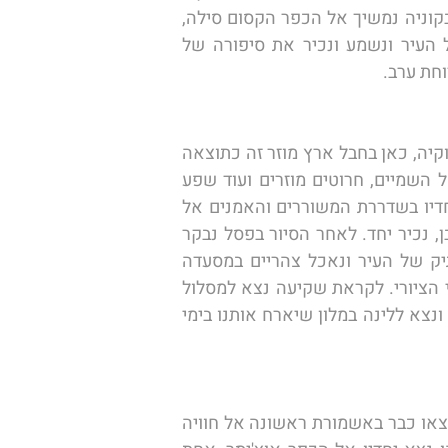
המיוחד ונמשיך לשתיית כוס קפה בפנסיון מרהיב היץ' וברובע הציורי הממוקם סביבו. לאחר הסיורים בקוניה נמשיך אל הכפר הקסום סילה, 
הממוקם על גדת נהר בלב אזור טבעי יפהפה. נצא למסלול הליכה קל וקצר אל מקורות המים של העיר ונשמע ונכיר את סיפורה של 
חת ערב. 
הבוקר נעזוב את העיר קוניה ומרכזה הסופי ונמשיך בנסיעה אל אחד משיאי הטיול בתורכיה: חבל קפדוקיה, כאן בחבל ארץ מוזר זה כתוצאה 
מהליכי בלייה של רוח ומים בסלע הטוף הרחב באזור נוצרו באופן טבעי מגדלים טבעיים המזקרים אל השמיים, חרוטים מוזרים ועוד שפע 
תופעות גיאולוגיות מרתקות. עם ההגעה אל חבל קפדוקיה נצא לסיור בכפר הקדרים אבנוס ונטפס יחדיו בשדררת המשוררים והאמנים אל 
פסלו של נאזים חיכמאת, הנחשב בעיני רבים כגדול משוררי תורכיה שאת שיריו, בתרגום העברי כמובן, נכיר יחד. לאחר הסיור בפסל נבקר 
בסדנאות הקדרים והפסלים המקומיים הפועלים עד עצם היום הזה בשיטות המסורתיות ברובע העתיק של העיר ונאכל צהריים במסעדה 
מקומית. מכאן נצעד לאורך הנהר ונצפה בעבודות האומנות לאורכו ולא נוותר על ביקור בשוק המקומי הציורי. לקראת שקיעה נצא למסלול 
הליכה המשקיף על נופי חרוטי הירח המרהיבים של אזור אבנוס, נחוש את תחושת ההתאהבות באזור ונצא ללינה במלון שיארח אותנו בימי 
המעוניינים בטיסה בכדור פורח מעל לשמי קפדוקיה (חוויה מומלצת, אך כזו הלא מתאימה לכל אחד) יצאו כבר באשמורת ראשונה אל חוויה 