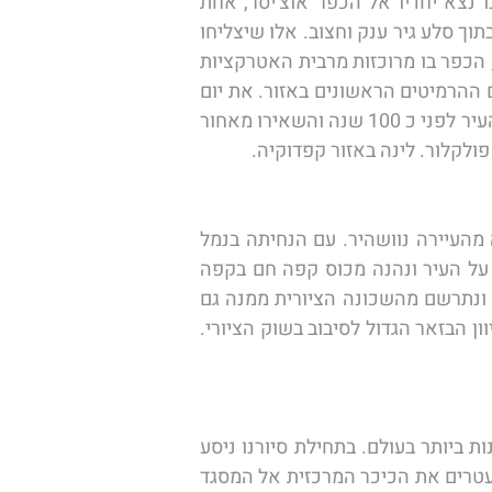
בלתי נשכחת. לאחר סיום פעילות כדור הפורח יפגשו כלל חברי הקבוצה בארוחת הבוקר במלון ממנו נצא יחדיו אל הכפר אוצ'יסר, אחת 
מנקודות העניין היפות בטיול מאורגן בתורכיה, כאן נסייר בכפר הציורי ונצפה בטירה המרהיבה הבנויה בתוך סלע גיר ענק וחצוב. אלו שיצליחו 
לטפס אל מרומי הטירה יזכו לנוף פנוראמי יפהפה. מאוצ'יסר נמשיך בנסיעה אל הכפר המופלא גרמה, הכפר בו מרוכזות מרבית האטרקציות 
של אזור קפדוקיה. במסגרת הסיור כאן בעיר נראה את המוזיאון הפתוח ונשמע את סיפורם של הנזירים ההרמיטים הראשונים באזור. את יום 
הסיור נקנח באחת מהערים התת קרקעיות ונמשיך מכאן נסיעה אל כפר יווני עתיק שתושביה עזבו את העיר לפני כ 100 שנה והשאירו מאחור 
ולקלור. לינה באזור קפדוקיה. 
היום נעזוב את קפדוקיה היפה (לא יהיה קל...) ונמשיך אל העיר הגדולה והמרתקת איסטנבול בטיסה מהעיירה נוושהיר. עם הנחיתה בנמל 
התעופה של איסטנבול נצא אל מרכז העיר מכאן נעלה על רכבל המטפס אל נקודת תצפית מרהיבה על העיר ונהנה מכוס קפה חם בקפה 
לוטי. נרד מהרכבל ונמשיך לסיור בשכונת גלאטה הציורית הממוקמת לא רחוק מהקרן של הבוספורוס ונתרשם מהשכונה הציורית ממנה גם 
נעפיל אל גבעת צ'מליג'ה הידועה בכינוייה "גבעת הכלות" לתצפית פנוראמית על העיר. מכאן נגלוש לכיוון הבזאר הגדול לסיבוב בשוק הציורי. 
​לאחר ארוחת הבוקר במלון נצא בנסיעה להכיר את החלק העתיק של אחת הערים המרתקות והמעניינות ביותר בעולם. בתחילת סיורנו ניסע 
אל המרכז ההיסטורי של איסטנבול ממנו נצעד דרך הסמטאות הקטנות של העיר והגנים הנפלאים שמעטרים את הכיכר המרכזית אל המסגד 