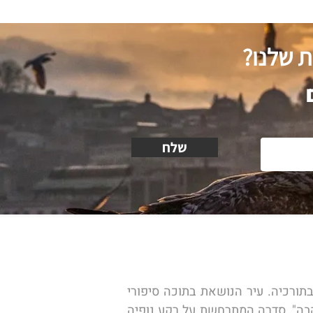
ת שלנו?
שלח
נצא בטיסה ישירה של חברת השכר התורכית המקומית פגסוס אל איזמיר, העיר השלישית בגודלה בתורכיה. עיר הנושאת בתוכה סיפורי 
גבורה בלתי נשכחים שחלקם אף הוסבו לסדרות טלוויזיה, דוגמת סדרת הטלוויזיה הנפלאה "כאב האהבה", סדרה המתרחשת על רקע נופיה 