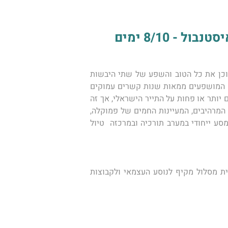
 8/10 ימים
מסע גיאוגרפי לתורכיה, הוא מסע אל מדינה מרתקת החולשת על פני יבשת אירופה ויבשת אסיה המכילות בתוכן את כל הטוב והשפע של שתי היבשות 
המרתקות: בליל מושלם של תרבות אוריינטלית, מזרח תיכונית זו המוכרת לנו מקרוב ולצידה היבטים אירופאים המושפעים ממאות שנות קשרים עמוקים 
עם מדינות הבלקן. בשנים האחרונות עוברת תורכיה שינויים היסטריים מרחיקי לכת פוליטיים ואחרים, המקובלים יותר או פחות על התייר הישראלי, אך זה 
אינו יכול לעמוד אדיש אל מול הנופים המרהיבים של חופי הים התיכון והים השחור, נופי העיר איזמיר ואתריה המרהיבים, המעיינות החמים של פמוקלה, 
הצטרפו אלינו למסע ייחודי במערב תורכיה ובמרכזה  טיול 
מסע זה הוא מסע לדוגמא שבוצע בהצלחה רבה בארגון של ​אורורה מסעות עולמיים ויכול לשמש דוגמא לבניית מסלול מקיף לנוסע העצמאי ולקבוצות 