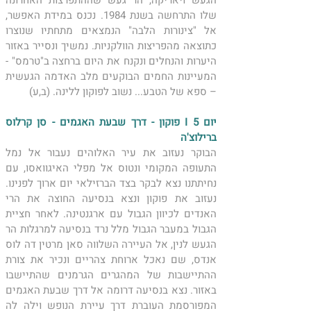
הגעש ויאריקה, הר געש שההתפרצות האחרונה 
שלו התרחשה בשנת 1984. נכנס במידת האפשר, 
אל "צינורות הלבה" הנמצאים מתחתיו שנוצרו 
כתוצאה מהפריצות הוולקניות. נמשיך ונסייר באזור 
היערות והנחלים ונקנח את היום ברחצה ב"טרמס" - 
המעיינות החמים הבוקעים מלב האדמה הגעשית 
– ספא של הטבע... נשוב לפוקון ללינה. (ב,ע)
יום 5 I פוקון - דרך שבעת האגמים - סן קרלוס 
ברילוצ'ה 
הבוקר נעזוב את עיר האלוהים נעבור אל נמל 
התעופה המקומי ונטוס אל מפלי האיגוואסו, עם 
נחיתתנו נצא לבקר בצד הברזילאי יום ארוך לפנינו. 
נעזוב את פוקון ונצא בנסיעה החוצה את הרי 
האנדים לכיוון הגבול עם ארגנטינה. לאחר חציית 
הגבול במעבר הגבול מלל נרד בנסיעה למרגלות הר 
הגעש לנין, אל העיירה השלווה סאן מרטין דה לוס 
אנדס, שם נאכל ארוחת צהריים ונכיר את צורת 
ההתיישבות של המהגרים הגרמנים שהתיישבו 
באזור. נצא בנסיעה דרומה אל דרך שבעת האגמים 
המפורסמת העוברת דרך עיירת הנופש וילה לה 