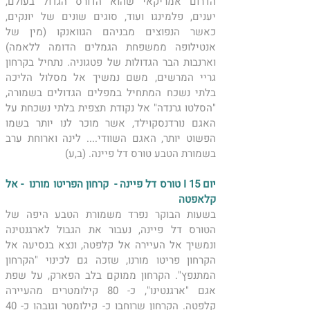
הדרום אמריקאי שהוא הדורס הגדול בעולם, 
יענים, פלמינגו ועוד, סוגים שונים של יונקים, 
כאשר הנפוצים מבניהם הגוואנקו (מין של 
אנטילופה ממשפחת הגמלים הדומה ללאמה) 
וארנבות הבר הגדולות של פטגוניה. נתחיל בקרחון 
גריי המרשים, משם נמשיך אל מסלול הליכה 
בלתי נשכח המתחיל במפלים הגדולים בשמורה, 
"הסלטו גרנדה" אל נקודת תצפית בלתי נשכחת על 
האגם נורדנסקוילד, אשר מוכר לנו יותר בשמו 
הפשוט יותר, האגם השוודי.... לינה וארוחת ערב 
בשמורת הטבע טורס דל פיינה. (ב,ע)
יום 15 I טורס דל פיינה -  קרחון הפריטו מורנו  - אל 
קלאפטה 
בשעות הבוקר נפרד משמורת הטבע היפה של 
הטורס דל פיינה, נעבור את הגבול לארגנטינה 
ונמשיך אל העיירה אל קלפטה, ונצא בנסיעה אל 
הקרחון פריטו מורנו, שזכה גם לכינוי "הקרחון 
המתנפץ". הקרחון ממוקם בלב הפארק, על שפת 
אגם "ארגנטינו", כ- 80 קילומטרים מהעיירה 
קלפטה. הקרחון שרוחבו כ- קילומטר וגובהו כ- 40 