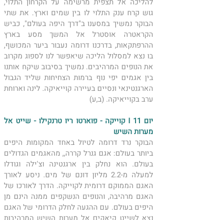
להליכה אל תצפית מרשימה על הקרחון התלוי, 
גוש קרח ענק התלוי לו בין שמים וארץ. את שתי 
הבוקר נמשיך במסענו ב"דרך היפה בעולם", כביש 
הקראטרה אוסטרל אל המשך מסע בארץ 
ההרפתקאות, בדרכנו דרומה נעבור ביער המכושף, 
בו נצא למסלול הליכה שיאפשר לנו לספוג מקרוב 
את הנופים המרהיבים. נמשיך בסיבוב שיקח אותנו 
בין אגמים יפי נוף ברמות הצחיחות שליד הגבול 
הארגנטינאי ונסיים בעיירה קוייאיקה. לינה וארוחת 
ערב בקוייאיקה. (ב,ע)
יום 11 I קוייקה - פוארטו ריו טרנקילו - שייט אל 
מערות השיש 
​הבוקר נרד דרומה לטיול באחד המקומות היפים 
ביותר בעולם: אגם גנרל קררה,, מהאגמים הגדולים 
בעולם. הוא נחלק בין ארגנטינה וצ'ילה וגודלו 
למעלה מ-2.2 מליון דונם של מים. ניסע לאורך 
האגם הממוקם דרומית לקוייקה. הדרך לאורכו של 
האגם מרהיבה, והנופים הנשקפים ממנה הינם מן 
היפים בעולם. עם ההגעה לחלק הדרומי של האגם 
נצא לשייט קיאקים אל מערות השיש המרהיבות 