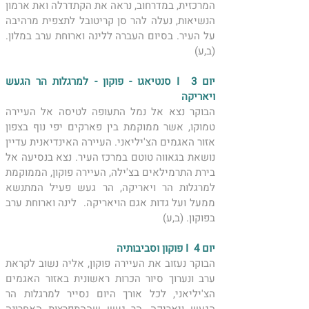
המרכזית, במדרחוב, נראה את הקתדרלה ואת ארמון 
הנשיאות, נעלה להר סן קריטובל לתצפית מרהיבה 
על העיר. בסיום העברה ללינה וארוחת ערב במלון. 
(ב,ע)
יום 3  I סנטיאגו - פוקון - למרגלות הר הגעש 
ויאריקה 
הבוקר נצא אל נמל התעופה לטיסה אל העיירה 
טמוקו, אשר ממוקמת בין פארקים יפי נוף בצפון 
אזור האגמים הצ'יליאני. העיירה האינדיאנית עדיין 
נושאת בגאווה טוטם במרכז העיר. נצא בנסיעה אל 
בירת התרמילאים בצ'ילה, העיירה פוקון, הממוקמת 
למרגלות הר ויאריקה, הר געש פעיל המתנשא 
ממעל ועל גדות אגם הויאריקה.  לינה וארוחת ערב 
בפוקון. (ב,ע)
יום 4  I פוקון וסביבותיה 
הבוקר נעזוב את העיירה פוקון, אליה נשוב לקראת 
ערב ונערוך סיור הכרות ראשונית באזור האגמים 
הצ'יליאני, לכל אורך היום נסייר למרגלות הר 