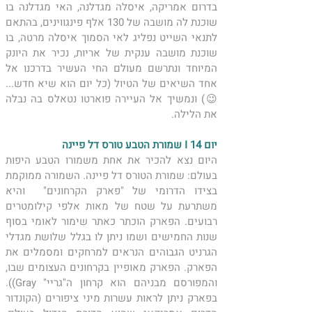
בדרום אמריקה, איסלה מגדלנה, האי מגדלנה בו 
שוכנת לה מושבה של 130 אלף פינגווינים, בהתאם 
לתנאי השייט נפליג לאי הסמוך איסלה מרטה, בו 
שוכנת מושבה ענקית של אריות, נכיר את היונק 
המיוחד ונתרשם מעולם החי העשיר בדרכנו אל 
אחד השיאים של הטיול (כל יום הוא שיא חדש... 
😉) ונמשיך אל העיירה פוארטו נטאלס בה נבלה 
את הלילה. 
יום 14 I שמורת הטבע טורס דל פיינה 
היום נצא להכיר את אחת משמורו הטבע היפות 
בעולם: שמורת הטורס דל פיינה. השמורה ממוקמת 
בצידו הדרומי של "פארק הקרחונים"  והיא 
משתרעת על שטח של מאות אלפי קילומטרים 
רבועים. הפארק הוכתר כאתר שימור לאומי בסוף 
שנות החמישים ושמו ניתן לו בגלל שלושת מגדלי 
הגרניט הגבוהים הנראים למרחקים ומסמלים את 
הפארק. הפארק מאופיין בקרחונים העצומים שבו, 
והמפורסם מבניהם הוא קרחון ה"גריי" Gray)). 
בפארק ניתן לראות עשרות מיני ציפורים (הקונדור 