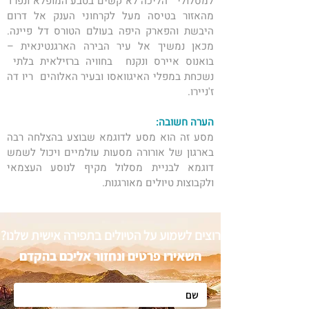
למסלולי   הליכה לא קשים בטבע המופלא ונפרד 
מהאזור בטיסה מעל לקרחוני הענק אל דרום 
היבשת והפארק היפה בעולם הטורס דל פיינה. 
מכאן נמשיך אל עיר הבירה הארגנטינאית – 
בואנוס איירס ונקנח  בחוויה ברזילאית בלתי  
נשכחת במפלי האיגוואסו ובעיר האלוהים  ריו דה 
ז'ניירו. 
הערה חשובה:
מסע זה הוא מסע לדוגמא שבוצע בהצלחה רבה 
בארגון של ​אורורה מסעות עולמיים ויכול לשמש 
דוגמא לבניית מסלול מקיף לנוסע העצמאי 
ולקבוצות טיולים מאורגנות. 
רוצים לשמוע על הטיולים בתפירה אישית שלנו?
השאירו פרטים ונחזור אליכם בהקדם