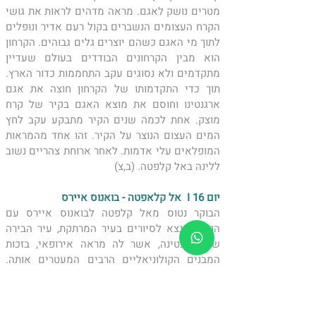
מטרים נושק לאגם. מראה מדהים לראות את גושי 
הקרח העצומים הנשברים בקול רעם אדיר ונופלים 
לתוך מי האגם כשהם יוצרים גלים גבוהים. הקרחון 
הוא מבין הקרחונים הבודדים בעולם שעדיין 
מתקדמים ולא נסוגים עקב התחממות כדור הארץ. 
תוך כדי התקדמותו של הקרחון חוצה את אגם 
ארגנטינו וחוסם את מוצא האגם בקיר של קרח 
מוצק. אחת לכמה שנים הקיר מתבקע עקב לחץ 
המים העצום הנוצר על הקיר. זהו אחד מהמראות 
המופלאים עלי אדמות. לאחר ארוחת צהריים נשוב 
ללינה באל קלפטה. (ב,צ)
יום 16 I  אל קלאפטה - בואנוס איירס 
הבוקר נטוס מאל קלפטה לבואנוס איירס עם 
הנחיתה נצא לסיורים בעיר המרתקת, עיר הבירה 
של ארגנטינה, אשר לה מראה אירופאי, בזכות 
המבנים הקולוניאליים הרבים המעטרים אותה. 
נתחיל בכיכר מאי, שם נבקר בקתדראלה, בה קבור 
הגיבור הלאומי של ארגנטינה ושל מדינות רבות 
בדרום אמריקה, חוזה דה סן מרטין ונוכל להביט על 