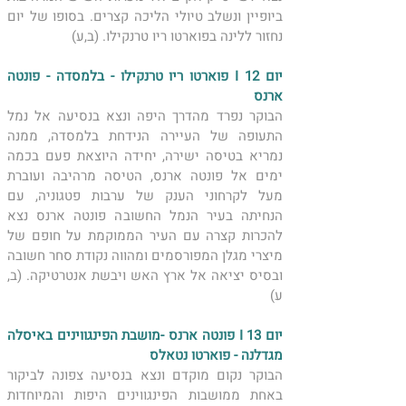
ביופיין ונשלב טיולי הליכה קצרים. בסופו של יום 
נחזור ללינה בפוארטו ריו טרנקילו. (ב,ע)
יום 12 I פוארטו ריו טרנקילו - בלמסדה - פונטה 
ארנס
הבוקר נפרד מהדרך היפה ונצא בנסיעה אל נמל 
התעופה של העיירה הנידחת בלמסדה, ממנה 
נמריא בטיסה ישירה, יחידה היוצאת פעם בכמה 
ימים אל פונטה ארנס, הטיסה מרהיבה ועוברת 
מעל לקרחוני הענק של ערבות פטגוניה, עם 
הנחיתה בעיר הנמל החשובה פונטה ארנס נצא 
להכרות קצרה עם העיר הממוקמת על חופם של 
מיצרי מגלן המפורסמים ומהווה נקודת סחר חשובה 
ובסיס יציאה אל ארץ האש ויבשת אנטרטיקה. (ב, 
ע)
יום 13 I פונטה ארנס -מושבת הפינגווינים באיסלה 
מגדלנה - פוארטו נטאלס 
הבוקר נקום מוקדם ונצא בנסיעה צפונה לביקור 
באחת ממושבות הפינגווינים היפות והמיוחדות 