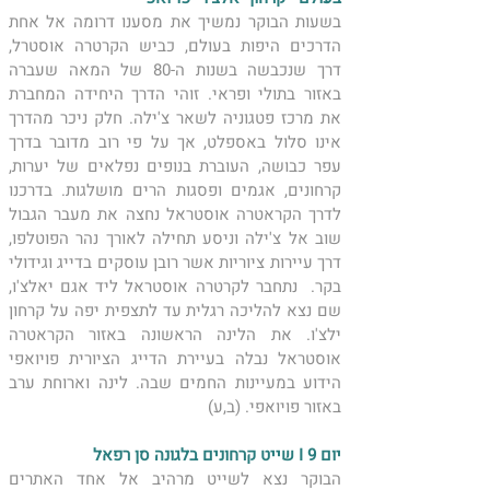
​בשעות הבוקר נמשיך את מסענו דרומה אל אחת 
הדרכים היפות בעולם, כביש הקרטרה אוסטרל,  
דרך שנכבשה בשנות ה-80 של המאה שעברה 
באזור בתולי ופראי. זוהי הדרך היחידה המחברת 
את מרכז פטגוניה לשאר צ'ילה. חלק ניכר מהדרך 
אינו סלול באספלט, אך על פי רוב מדובר בדרך 
עפר כבושה, העוברת בנופים נפלאים של יערות, 
קרחונים, אגמים ופסגות הרים מושלגות. בדרכנו 
לדרך הקראטרה אוסטראל נחצה את מעבר הגבול 
שוב אל צ'ילה וניסע תחילה לאורך נהר הפוטלפו, 
דרך עיירות ציוריות אשר רובן עוסקים בדייג וגידולי 
בקר.  נתחבר לקרטרה אוסטראל ליד אגם יאלצ'ו, 
שם נצא להליכה רגלית עד לתצפית יפה על קרחון 
ילצ'ו. את הלינה הראשונה באזור הקראטרה 
אוסטראל נבלה בעיירת הדייג הציורית פויואפי 
הידוע במעיינות החמים שבה. לינה וארוחת ערב 
באזור פויואפי. (ב,ע)
יום 9 I שייט קרחונים בלגונה סן רפאל  
הבוקר נצא לשייט מרהיב אל אחד האתרים 