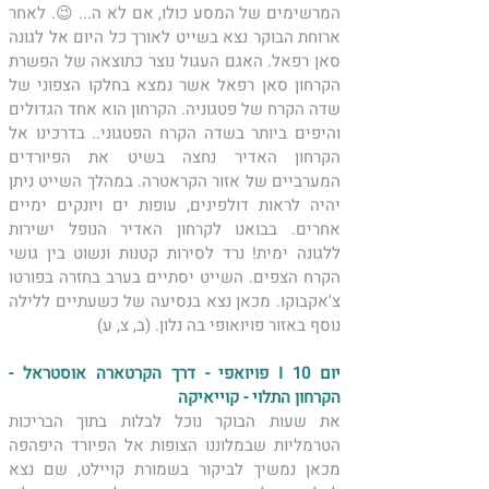
המרשימים של המסע כולו, אם לא ה... 😉. לאחר 
ארוחת הבוקר נצא בשייט לאורך כל היום אל לגונה 
סאן רפאל. האגם העגול נוצר כתוצאה של הפשרת 
הקרחון סאן רפאל אשר נמצא בחלקו הצפוני של 
שדה הקרח של פטגוניה. הקרחון הוא אחד הגדולים 
והיפים ביותר בשדה הקרח הפטגוני.. בדרכינו אל 
הקרחון האדיר נחצה בשיט את הפיורדים 
המערביים של אזור הקראטרה. במהלך השייט ניתן 
יהיה לראות דולפינים, עופות ים ויונקים ימיים 
אחרים. בבואנו לקרחון האדיר הנופל ישירות 
ללגונה ימית! נרד לסירות קטנות ונשוט בין גושי 
הקרח הצפים. השייט יסתיים בערב בחזרה בפורטו 
צ'אקבוקו. מכאן נצא בנסיעה של כשעתיים ללילה 
נוסף באזור פויואופי בה נלון. (ב, צ, ע)
יום 10 I פויואפי - דרך הקרטארה אוסטראל - 
הקרחון התלוי - קוייאיקה 
את שעות הבוקר נוכל לבלות בתוך הבריכות 
הטרמליות שבמלוננו הצופות אל הפיורד היפהפה 
מכאן נמשיך לביקור בשמורת קויילט, שם נצא 