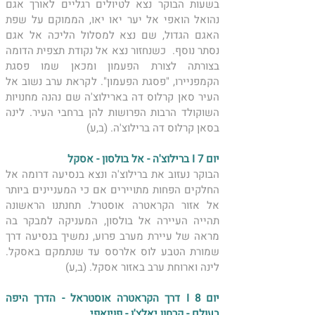
בשעות הבוקר נצא לטיולים רגליים לאורך אגם 
נהואל הואפי אל יער יאו יאו, הממוקם על שפת 
האגם הגדול, שם נצא למסלול הליכה אל אגם 
נסתר נוסף.  כשנחזור נצא אל נקודת תצפית הדומה 
בצורתה לצורת הפעמון ומכאן שמו פסגת 
הקמפניירו, "פסגת הפעמון". לקראת ערב נשוב אל 
העיר סאן קרלוס דה בארילוצ'ה שם נהנה מחנויות 
השוקולד הרבות הפרושות להן ברחבי העיר. לינה 
בסאן קרלוס דה ברילוצ'ה. (ב,ע)
יום 7 I ברילוצ'ה - אל בולסון - אסקל 
הבוקר נעזוב את ברילוצ'ה ונצא בנסיעה דרומה אל 
החלקים הפחות מתויירים אם כי המעניינים ביותר 
אל אזור הקראטרה אוסטרל. תחנתנו הראשונה 
תהייה העיירה אל בולסון, המעניקה למבקר בה 
מראה של עיירת מערב פרוע, נמשיך בנסיעה דרך 
שמורת הטבע לוס אלרסס עד שנתמקם באסקל.  
לינה וארוחת ערב באזור אסקל. (ב,ע)
יום 8 I דרך הקראטרה אוסטראל - הדרך היפה 
בעולם - קרחון יאלצ'ו - פויואפי 