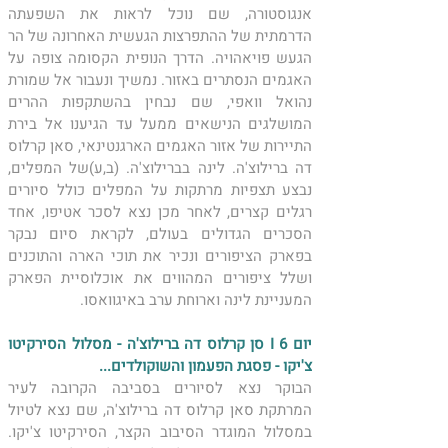
אנגוסטורה, שם נוכל לראות את השפעתה 
הדרמתית של ההתפרצות הגעשית האחרונה של הר 
הגעש פויאהויה. הדרך הנופית הקסומה צופה על 
האגמים הנסתרים באזור. נמשיך ונעבור אל שמורת 
נהואל וואפי, שם נבחין בהשתקפות ההרים 
המושלגים הנישאים ממעל עד הגיענו אל בירת 
התיירות של אזור האגמים הארגנטינאי, סאן קרלוס 
דה ברילוצ'ה. לינה בברילוצ'ה. (ב,ע)של המפלים, 
נבצע תצפיות מרתקות על המפלים כולל סיורים 
רגלים קצרים, לאחר מכן נצא לסכר אטיפו, אחד 
הסכרים הגדולים בעולם, לקראת סיום נבקר 
בפארק הציפורים ונכיר את תוכי הארה והתוכנים 
ושלל ציפורים המהווים את אוכלוסיית הפארק 
המעניינת לינה וארוחת ערב באיגוואסו.
יום 6 I סן קרלוס דה ברילוצ'ה - מסלול הסירקיטו 
צ'יקו - פסגת הפעמון והשוקולדים...
הבוקר נצא לסיורים בסביבה הקרובה לעיר 
המרתקת סאן קרלוס דה ברילוצ'ה, שם נצא לטיול 
במסלול המוגדר הסיבוב הקצר, הסירקיטו צ'יקו. 