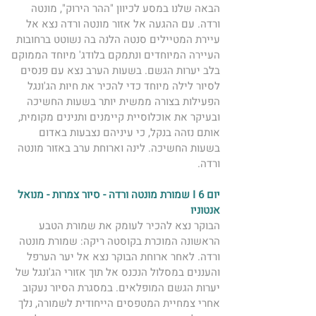
הבאה שלנו במסע לכיוון "ההר הירוק", מונטה 
ורדה. עם ההגעה אל אזור מונטה ורדה נצא אל 
עיירת המטיילים סנטה הלנה בה נשוטט ברחובות 
העיירה המיוחדים ונתמקם בלודג' מיוחד הממוקם 
בלב יערות הגשם. בשעות הערב נצא עם פנסים 
לסיור לילה מיוחד כדי להכיר את חיות הג'ונגל 
הפעילות בצורה ממשית יותר בשעות החשיכה 
ובעיקר את אוכלוסיית קיימנים ותנינים מקומית, 
אותם נזהה בנקל, כי עיניהם נצבעות באדום 
בשעות החשיכה. לינה וארוחת ערב באזור מונטה 
ורדה. 
יום 6 I שמורת מונטה ורדה - סיור צמרות - מנואל 
אנטוניו
הבוקר נצא להכיר לעומק את שמורת הטבע 
הראשונה המוכרת בקוסטה ריקה: שמורת מונטה 
ורדה. לאחר ארוחת הבוקר נצא אל יער הערפל 
והעננים במסלול הנכנס אל תוך אזורי הג'ונגל של 
יערות הגשם המופלאים. במסגרת הסיור נעקוב 
אחרי צמחיית המטפסים הייחודית לשמורה, נלך 