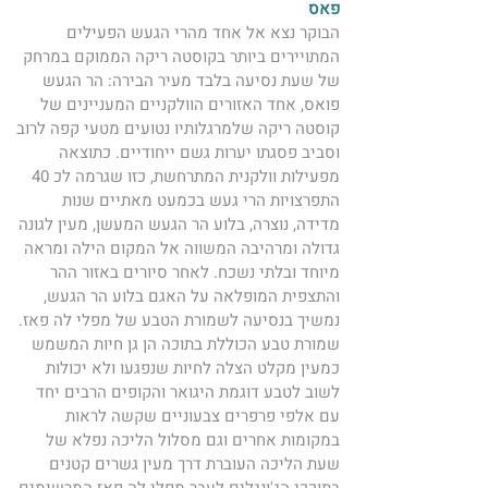
פאס 
הבוקר נצא אל אחד מהרי הגעש הפעילים 
המתויירים ביותר בקוסטה ריקה הממוקם במרחק 
של שעת נסיעה בלבד מעיר הבירה: הר הגעש 
פואס, אחד האזורים הוולקניים המעניינים של 
קוסטה ריקה שלמרגלותיו נטועים מטעי קפה לרוב 
וסביב פסגתו יערות גשם ייחודיים. כתוצאה 
מפעילות וולקנית המתרחשת, כזו שגרמה לכ 40 
התפרצויות הרי געש בכמעט מאתיים שנות 
מדידה, נוצרה, בלוע הר הגעש המעשן, מעין לגונה 
גדולה ומרהיבה המשווה אל המקום הילה ומראה 
מיוחד ובלתי נשכח. לאחר סיורים באזור ההר 
והתצפית המופלאה על האגם בלוע הר הגעש, 
נמשיך בנסיעה לשמורת הטבע של מפלי לה פאז. 
שמורת טבע הכוללת בתוכה הן גן חיות המשמש 
כמעין מקלט הצלה לחיות שנפגעו ולא יכולות 
לשוב לטבע דוגמת היגואר והקופים הרבים יחד 
עם אלפי פרפרים צבעוניים שקשה לראות 
במקומות אחרים וגם מסלול הליכה נפלא של 
שעת הליכה העוברת דרך מעין גשרים קטנים 