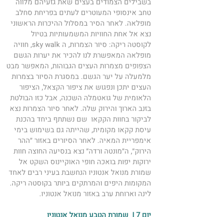
בשבילים הצמודים בעצים שאת גזעיהם מלווה 
טחב אינסופי המעוטרים לעתים בפריחת סחלב 
מופלאה. לאחר הסיר במסלול ההיכרות הראשוני 
נצא אל אחת החוויות המשמעותיות בטיול 
לקוסטה ריקה: סיור הצמרות, ה sky walk, חוויה 
מופלאה המאפשרת לנו להכיר את יערות הגשם 
הצפופים מצמרות העצים הגבוהות, המאפשר מבט 
מלמעלה על יער הגשם. במסגרת הסיור בצמרות 
העצים יתכן ונפגוש את ציפור הקצאל, הציפור 
הלאומית של גואטמלה השכנה, אבל כזו הבולטת 
בזנב הארוך והירוק שלה. לאחר סיור הצמרות נצא 
לביקור בחוות הקקאו  שם נשתתף ביחד בהכנת 
עיסת קקאו מקומית, שהייתה גם בשימוש בימי 
אימפריית המאיה. לאחר הסיורים באזור ״ההר 
הירוק״, ה״מונטה ורדה״ נצא בנסיעה החוצה חוות 
ירוקות יפות בואכה חופי האוקיינוס השקט אל 
שמורת מנואל אנטוניו הנחשבת בעיני רבים לאחד 
המקומות היפים והמרתקים ביותר בקוסטה ריקה. 
לינה וארוחת ערב באזור מנואל אנטוניו. 
יום 7 I  שמורת הטבע מנואל אנטוניו