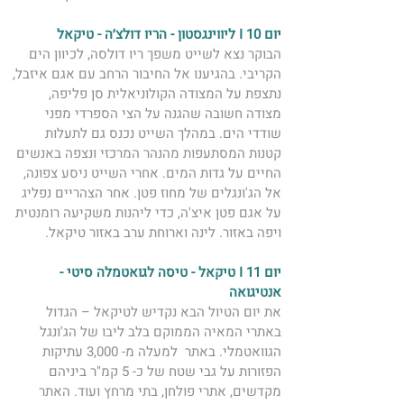
יום 10 I ליווינגסטון - הריו דולצ׳ה - טיקאל
הבוקר נצא לשייט משפך ריו דולסה, לכיוון הים 
הקריבי. בהגיענו אל החיבור הרחב עם אגם איזבל, 
נתצפת על המצודה הקולוניאלית סן פליפה, 
מצודה חשובה שהגנה על הצי הספרדי מפני 
שודדי הים. במהלך השייט נכנס גם לתעלות 
קטנות המסתעפות מהנהר המרכזי ונצפה באנשים 
החיים על גדות המים. אחרי השייט ניסע צפונה, 
אל הג'ונגלים של מחוז פטן. אחר הצהריים נפליג 
על אגם פטן איצ'ה, כדי ליהנות משקיעה רומנטית 
ויפה באזור. לינה וארוחת ערב באזור טיקאל. 
יום 11 I טיקאל - טיסה לגואטמלה סיטי - 
אנטיגואה 
​את יום הטיול הבא נקדיש לטיקאל – הגדול 
באתרי המאיה הממוקם בלב ליבו של הג'ונגל 
הגוואטמלי. באתר  למעלה מ- 3,000 עתיקות 
הפזורות על גבי שטח של כ- 5 קמ"ר ביניהם 
מקדשים, אתרי פולחן, בתי מרחץ ועוד. האתר 