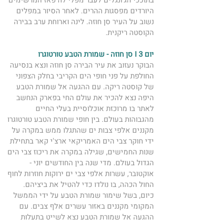
בתוככי הג'ונגלים לעבר מפלי לה פאז המרשימים 
היורדים מפסגות ההרים. לאחר הסיור במפלים 
נשוב על העיר סן חוזה. לינה וארוחת ערב בבירה 
הקוסטה ריקנית. 
יום 3 I סן חוזה - שמורת הטבע טורטוגרו 
הבוקר נעזוב את עיר הבירה סן חוזה ונצא בנסיעה 
החולפת על פני חופי הים הקריבי בחלק הצפוני 
של קוסטה ריקה. עם ההגעה אל שמורת הטבע 
היפה נצא להכיר את עולם החי בפארק הנחשב 
לאתר בו מרוכזת אוכלוסיית בעלי החיים 
מהגבוהות בעולם. בין חופי שמורת הטבע טורטוגרו 
מקננים אלפי צבות ים שהתגלו ממש במקרה על 
ידי חוקר צבי הים האמריקאי ארצ'י קאר בתחילת 
שנות החמישים, שגילה במקרה את ריכוז צבי הים 
הגדול בעולם. מדי שנה בין החודשים יוני - 
אוקטובר, עשרות אלפי צבי ים ירוקות חוזרות לחוף 
החול הכהה, בו נולדו כדי להטיל את ביציהם.  
כיום, בשל שימור שמורת הטבע על ידי הממשל 
המקומי מקננים באזור עשרים אלף צבים. עם 
ההגעה אל שמורת הטבע נצא לשייט בתעלות 