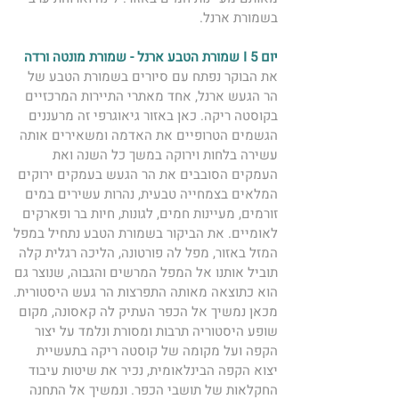
בשמורת ארנל.  
יום 5 I שמורת הטבע ארנל - שמורת מונטה ורדה 
את הבוקר נפתח עם סיורים בשמורת הטבע של 
הר הגעש ארנל, אחד מאתרי התיירות המרכזיים 
בקוסטה ריקה. כאן באזור גיאוגרפי זה מרעננים 
הגשמים הטרופיים את האדמה ומשאירים אותה 
עשירה בלחות וירוקה במשך כל השנה ואת 
העמקים הסובבים את הר הגעש בעמקים ירוקים 
המלאים בצמחייה טבעית, נהרות עשירים במים 
זורמים, מעיינות חמים, לגונות, חיות בר ופארקים 
לאומיים. את הביקור בשמורת הטבע נתחיל במפל 
המזל באזור, מפל לה פורטונה, הליכה רגלית קלה 
תוביל אותנו אל המפל המרשים והגבוה, שנוצר גם 
הוא כתוצאה מאותה התפרצות הר געש היסטורית. 
מכאן נמשיך אל הכפר העתיק לה קאסונה, מקום 
שופע היסטוריה תרבות ומסורת ונלמד על יצור 
הקפה ועל מקומה של קוסטה ריקה בתעשיית 
יצוא הקפה הבינלאומית, נכיר את שיטות עיבוד 
החקלאות של תושבי הכפר. ונמשיך אל התחנה 