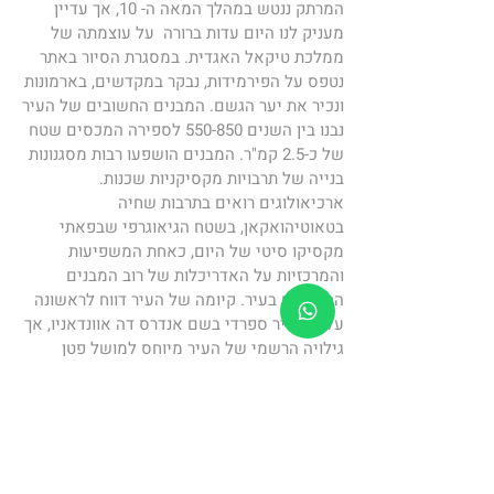
המרתק ננטש במהלך המאה ה- 10, אך עדיין 
מעניק לנו היום עדות ברורה  על עוצמתה של 
ממלכת טיקאל האגדית. במסגרת הסיור באתר 
נטפס על הפירמידות, נבקר במקדשים, בארמונות 
ונכיר את יער הגשם. המבנים החשובים של העיר 
נבנו בין השנים 550-850 לספירה המכסים שטח 
של כ-2.5 קמ"ר. המבנים הושפעו רבות מסגנונות 
בנייה של תרבויות מקסיקניות שכנות. 
ארכיאולוגים רואים בתרבות שחיה 
בטאוטיהואקאן, בשטח הגיאוגרפי שבפאתי 
מקסיקו סיטי של היום, כאחת המשפיעות 
והמרכזיות על האדריכלות של רוב המבנים 
החשובים בעיר. קיומה של העיר דווח לראשונה 
על ידי נזיר ספרדי בשם אנדרס דה אוונדאניו, אך 
גילויה הרשמי של העיר מיוחס למושל פטן 
ב-1,848 מודסטו מנדס. בתחילה הייתה העיר 
חבויה היטב בתוך הג'ונגל, אך עם גילוי המבנה 
הראשון באתר התבצעה בו חפירה ארכיאולוגית 
רחבת היקף שחשפה את המקום כולו. חלק 
מהמבנים מכוסים עדיין בתלי חול גדולים, צמחייה 