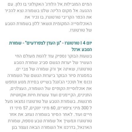
המים המובילות אל הלודג' האקולוגי בו נלון. עם 
ההגעה אל מקום הלינה שלנו בשמורה נצא להכיר 
את הכפר הקריבי טורטוגרו, בו נכיר את 
האוכלוסייה המקומית ונשאר ללון בשמורת הטבע 
של טורטוגרו. 
יום 4 I טורטוגרו - "גן העדן לצפרדעים" - שמורת 
הטבע ארנל 
בשעות הבוקר נספיק עוד להנות מעולם החי 
העשיר של יערות הגשם סביב שמורת הטבע 
טורטוגרו, שאינה אך ורק שמורה של צבי ים. 
במסגרת סיור הבוקר ביערות הגשם של השמורה 
נכנס אל תוככי הג'ונגל בשייט בסירת מנוע ונחפש 
את אוכלוסיית הקופים של השמורה, העצלנים, 
התנינים, הקיימנים ועוד עשרות חיות אקזוטיות 
מרגשות. בשמורת הטבע של טורטוגרו נמצאו מעל 
ל 300 מיני ציפורים, 60 מיני יונקים, 57 מיני דו 
חיים ועוד. לאחר הסיור בשמורה נעזוב את אזור 
טורטוגרו ונמשיך אל שמורת טבע נוספת, שמורת 
הארנאל, בדרכנו אל השמורה הבאה נעצור בגן 