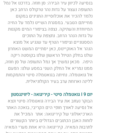
בנסיעה לכיוון עיר הבירה: סן חוזה. בדרכנו אל נמל 
התעופה נעצור על גדות נהר טרקולס הרחב כאן 
נלמד להכיר את אוכלוסיית התנינים במקום 
מחייתם הטבעי. במסגרת השייט נלמד על החיה 
המיוחדת והעתיקה. נצפה בציפורי המים מקננות 
על גדות הנהר הרחב. נתצפת על התוכים 
הססגוניים וציפורי הטרף עד שנגיע אל מוצא 
הנהר אל האוקיינוס, כאן יסתיים המשט האחרון 
שלנו בחלק הטיול הראשון שלנו בקוסטה ריקה 
היפה.  מכאן נמשיך אך נמל התעופה של סן חוזה, 
ממנו נמריא אל החלק השני במסע שלנו: הפעם 
אל גואטמלה. נחיתה בגואטמלה סיטי והתמקמות  
ללינה וארוחת ערב בעיר הקולוניאלית. 
יום 9 I גואטמלה סיטי - קיריגואה - ליווינגסטון 
הבוקר נעזוב את עיר הבירה גואטמלה סיטי ונצא 
אל נסיעה לאורך חופי הים הקריבי, בואכה האתר 
הארכיאולוגי של קיריגואה: אתר  המכיל את 
לוחות האבן הכתובים הגדולים ביותר הקשורים 
לתרבות המאיה. קיריגואה היא אחת מערי המאיה 