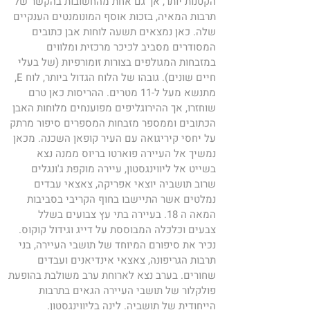
הקטנות יותר, אך גם אחת מהחשובות בהקשר של 
תרבות המאיה, בזכות אוסף המונומנטים הענקיים 
שלה. כאן נמצאים תשעה לוחות אבן כתובים 
המסודרים מסביב לכיכר מרכזית ומלווים 
במזבחות המגולפים בצורות זומורפיות (של בעלי 
חיים שונים). גובהו של הלוח הגדול ביותר, לוח E, 
מתנשא מעל ל-11 מטרים. ההריסות כאן טרם 
שוחזרו, אך ההירוגליפים מפוענחים מלוחות האבן 
הכתובים וממספר מזבחות המספרים סיפור מרתק 
על יחסי קיריגואה עם העיר קופאן השכנה. מכאן 
נמשיך אל העיירה פוארטו בריוס ממנה נצא 
בשייט אל ליווינגסטון, עיירה מוקפת ג'ונגלים 
שרוב תושביה יוצאי אפריקה, צאצאי עבדים 
נמלטים אשר התיישבו בחוף הקריבי בסביבות 
המאה ה 18. בעיירה בתי עץ צבועים בשלל 
צבעים וכלכלה המבוססת על דייג וגידול קוקוס. 
נכיר את סיפורם המיוחד של תושבי העיירה, בני 
תרבות הגריפונה, צאצאי אינדיאנים ועבדים 
שחורים. בערב נצא לארוחת ערב משולבת בהופעת 
פולקלור של תושבי העיירה הגאים בתרבות 
הייחודית של תושביה. לינה בליווינגסטון.  