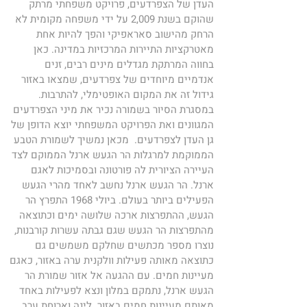
העדן של הצפרדעים, פרויקט משפחתי מרתק 
שהוקם בשנת 2,009 על ידי משפחה מקומית לא 
הרחק מהישוב סאראפיקי והפך להיות אחת 
מאטרקציות התיירות המרכזיות במדינה. כאן 
בחווה המרתקת מגדלים מינים רבים, זנים 
אנדמיים מיוחדים של צפרדעים, שמצאו באזור 
גידול זה את המקום האופטימלי, להתרבות. 
במסגרת הסיור בשמורה נכיר את מיני הצפרדעים 
המגוונים ואת הפרויקט המשפחתי יוצא הדופן של 
גן העדן לצפרדעים.  מכאן נמשיך לשמורת הטבע 
הממוקמת למרגלות הר הגעש ארנל הממוקם לצד 
העיירה הציורית לה פורטונה ובסמיכות לאגם 
ארנל. הר הגעש ארנל נחשב לאחד מהרי הגעש 
הפעילים ביותר בעולם. ביולי 1968 התפרץ הר 
הגעש, ההתפרצות ארכה שלושה ימים וכתוצאה 
מהתפרצות הר הגעש שגם גבתה עשרות קורבנות, 
נוצרו מספר מכתשים שחלקם משמשים גם 
כתוצאה מאותה פעילות וולקנית ערה באזור, כאגם 
מעיינות חמים. עם ההגעה אל אזור שמורת הר 
הגעש ארנל, נתמקם במלון ונצא לפעילות באחד 
מאותם מעיינות חמים באזור. לינה וארוחת ערב 