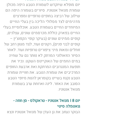
יום מופלא שיוקדש לשמורת הטבע היפה מכולן: 
שמורת מנואל אנטוניו. סיורים בשמורה היפה הם 
שילוב של רביצה בחופים טרופיים ומפרצים 
מדהימים לצד מסלולי הליכה בין בעלי החיים 
המיוחדים החיים בשמורת הטבע. אוכלוסיית בעלי 
החיים בפארק כוללת מכרסמים שונים, עצלנים, 
קופים ממינים שונים (בעיקר קופי הקפוצ'ין – 
קופים לבני פנים), רקונים ועוד, לצד מגוון רחב של 
זוחלים ומאות מיני ציפורים טרופיות ועוד. לאחר 
הסיור הזואולוגי המרתק לא נוותר גם על שחיה 
במים החמים של האוקיינוס השקט. נכיר את 
תופעת המנגרובים המרתקת ואת ארבעת החופים 
המרכיבים את שמורת הטבע. את חוויית שמורת 
הטבע נקנח בשייט בקומראן להנות מיופי הטבע 
הסובב את האזור. לינה וארוחת ערב בשמורת 
מנואל אנטוניו. 
יום 8 I מנואל אנטוניו - טראקולס - סן חוזה - 
גואטמלה סיטי  
הבוקר נעזוב את גן העדן של מנואל אנטוניו ונצא 