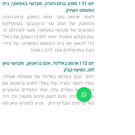
יום 11 I מופע ברונג-רנגדה, מקדשי באסאקי, בית 
המשפט העתיק
לאחר ארוחת בוקר נצפה במופע ברונג-רנגדה 
(המאבק של הטוב נגד הרע),נבקר בקומפלקס 
המרשים של מקדשי באסאקי, אשר למרגלות הר 
עגון הקדוש והפעיל. נחזור למרכז השוקק של באלי 
כדי לראות את בית המשפט המסורתי, על ציורי 
הקיר המרשימים שבו. לינה באובוד.
יום 12 I ארמון באלינזי, אגם בראטאן,  מקדשי טאן 
לוט, הופעת קצ'ק
היום  נבקר בארמון באלינזי של משפחת אצולה. 
נעלה לאזור הקריר של באלי לאגם בראטאן עם 
המקדשים הצפים עליו, אחד הסמלים החשובים 
של אינדונזיה. נכנס לשוק פירות ססגוני, נרד דרך 
כפרים יפים טובלים ירוק . ונגיע למקדש טאן לוט 
שעל חוף הים, הנחשב לאחד היפים ביותר בבאלי. 
ונסיים את היום בהופעת קצ'ק. לינה באובוד.
יום 13 I טיול ג'יפים - ומקדשי היער בטאקרו 