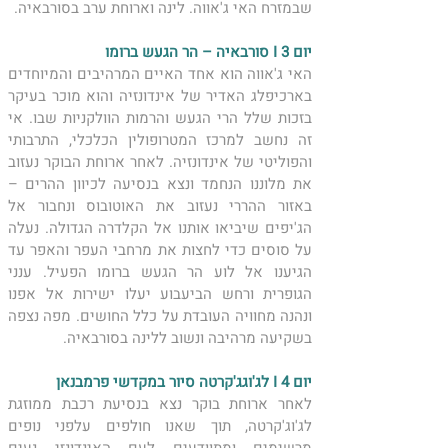
שבמזרח האי ג'אווה. לינה וארוחת ערב בסורבאיה. 
יום 3 I סורבאיה – הר הגעש ברומו 
האי ג'אווה הוא אחד האיים המרהיבים והמיוחדים 
בארכיפלג האדיר של אינדונזיה והוא מוכר בעיקר 
בזכות שלל הרי הגעש והרמות הוולקניות שבו. אי 
זה נחשב למרכז המטרופולין הכלכלי, התרבותי 
והפוליטי של אינדונזיה. לאחר ארוחת הבוקר נעזוב 
את מלוננו הנחמד ונצא בנסיעה לכיוון ההרים – 
באזור ההררי נעזוב את האוטובוס ונחבור אל 
הג'יפים שיביאו אותנו אל הקלדרה הגדולה. נעלה 
על סוסים כדי לחצות את מרחבי העפר והאפר עד 
הגיענו אל לוע הר הגעש ברומו הפעיל. ענני 
הגופרית ורחש הביעבוע יעלו ישירות אל אפנו 
ונהנה מחוויה העובדת על כלל החושים. מפה נצפה 
בשקיעה מרהיבה ונשוב ללינה בסורבאיה. 
יום 4 I לג'וגג'קרטה סיור במקדשי פרמבנאן
לאחר ארוחת בוקר נצא בנסיעת רכבת ממוזגת 
לג'וג'קרטה, תוך שאנו חולפים עלפני נופים 