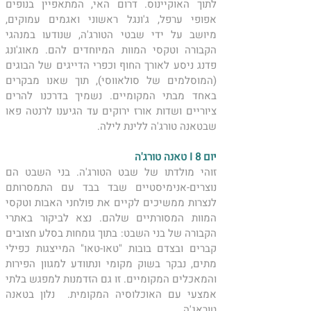
לתוך האוקיינוס. דרום האי, המתאפיין בנופים 
אפופי ערפל, ג'ונגל ראשוני ואגמים עמוקים, 
מיושב על ידי שבטי הטורג'ה, שנודעו במנהגי 
הקבורה וטקסי המוות המיוחדים להם. מאוג'ונג 
פדנג ניסע לאורך החוף וכפרי הדייגים של הבוגים 
(המוסלמים של סולאווסי), תוך שאנו מבקרים 
באחד מבתי המקומיים. נשמיך בדרכנו להרים 
ציוריים ושדות אורז ירוקים עד הגיענו לרנטה פאו 
שבטאנה טורג'ה ללינת לילה. 
יום 8 I טאנה טורג'ה
זוהי מולדתו של שבט הטורג'ה. בני השבט הם 
נוצרים-אנימיסטיים שבד בבד עם התמסרותם 
לנצרות ממשיכים לקיים את פולחני האבות וטקסי 
המוות המסורתיים שלהם. נצא לביקור באתרי 
הקבורה של בני השבט: בתוך גומחות בסלע חצובים 
קברים ובצדם בובות "טאו-טאו" המייצגות כפילי 
מתים, נבקר בשוק מקומי ונתוודע למגוון הפירות 
והמאכלים המקומיים. זו גם הזדמנות למפגש בלתי 
אמצעי עם האוכלוסיה המקומית.  נלון בטאנה 
טוראג'ה.