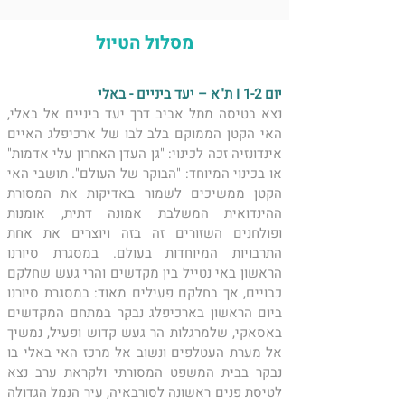
מסלול הטיול
יום 1-2 I ת"א – יעד ביניים - באלי
נצא בטיסה מתל אביב דרך יעד ביניים אל באלי, 
האי הקטן הממוקם בלב לבו של ארכיפלג האיים 
אינדונזיה זכה לכינוי: "גן העדן האחרון עלי אדמות" 
או בכינוי המיוחד: "הבוקר של העולם". תושבי האי 
הקטן ממשיכים לשמור באדיקות את המסורת 
ההינדואית המשלבת אמונה דתית, אומנות 
ופולחנים השזורים זה בזה ויוצרים את אחת 
התרבויות המיוחדות בעולם. במסגרת סיורנו 
הראשון באי נטייל בין מקדשים והרי געש שחלקם 
כבויים, אך בחלקם פעילים מאוד: במסגרת סיורנו 
ביום הראשון בארכיפלג נבקר במתחם המקדשים 
באסאקי, שלמרגלות הר געש קדוש ופעיל, נמשיך 
אל מערת העטלפים ונשוב אל מרכז האי באלי בו 
נבקר בבית המשפט המסורתי ולקראת ערב נצא 
לטיסת פנים ראשונה לסורבאיה, עיר הנמל הגדולה 