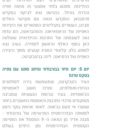
מרשימים ומתוודעים לעם האינדונזי נעים 
ההליכות. מפגש בלתי אמצעי זה מהווה חוויה 
נהדרת בטיול. בהגיענו נצא לביקור במקדש 
פרמבנאן. המקדש הנאה עם מקדשי האלים 
סביבו, העטורים בתבליטים המתארים את היצירות 
האפיות של הראמאיאנה והמהבראטה, הם עדות 
נאה לעוצמתה של התרבות ההינדואית ששלטה 
כאן בסוף האלף הראשון לספירה. בערב נצא 
למופע בלט קלאסי המציג קטעים מתוך היצירה 
האפית של הרמיאנה. לינה בג'וגג'קרטה.
יום 5: יום סיור בבורבודור וגדונג סונגו עם צפיה 
בטקס טרנס
העיר ג'וגג'קרטה, שמשמשת בירה לסולטנים 
ההינדו-מוסלמים, ומרכז חשוב לאומנויות 
הג'אוונזיות. בעיר וברמות הגעשיות שסביבה 
ממוקמים מרכזי התרבות והאומנות החשובים ביותר 
שנוצרו אי פעם בג'אווה. לאחר ארוחת בוקר ניסע 
לסטופה הבודהיסטית המרשימה של בורובודור - 
מבנה אדיר מן המאה ה- 9 המסמל את התפיסה 
הקוסמית הבודהיסטית ומן היפים בעולם 