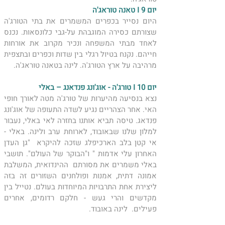
יום 9 I טאנה טוראג'ה
היום נסייר בכפרים המשמרים את בתי הטורג'ה 
שצורתם כסירה המוגבהת על-גבי כלונסאות. נכנס 
לאחד מבתי המשפחה ונכיר מקרוב את אורחות 
חייהם. נקנח בטיול רגלי בין שדות וכפרים ובתצפית 
מרהיבה על ארץ הטורג'ה. לינה בטאנה טוראג'ה.
יום 10 I טורג'ה - אוג'ונג פנדאנג – באלי
נצא בנסיעה מהיערות של טורג'ה מטה לאורך חופי 
האי. אחר הצהריים נגיע לשדה התעופה של אוג'ונג 
פנדאג. טיסה תביא אותנו בחזרה לאי באלי, נעבור 
למלון שלנו שבאובוד, לארוחת ערב ולינה. באלי - 
אי קטן בלב הארכיפלג שזכה להיקרא  "גן העדן 
האחרון עלי אדמות " ו"הבוקר של העולם". תושבי 
באלי משמרים את מסורתם  ההינדואית, המשלבת 
אמונה דתית, אמנות ופולחנים השזורים זה בזה 
ליצירת אחת התרבויות המיוחדות בעולם. נטייל בין 
מקדשים והרי געש - חלקם רדומים, אחרים 
פעילים.  לינה באובוד.