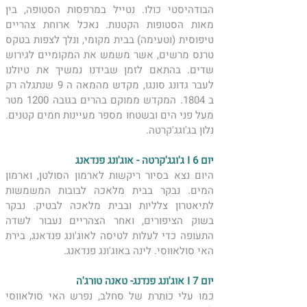
הבודהיסטי כולו. נטייל במרפסות הסטופה, בין 
מאות הסטופות הקטנות. נאכל ארוחת צהריים 
טיפוסית (וטעימה) בבית מקומי, ונלך לצפות בטקס 
טרנס מרשים, אשר משמש את המקומיים לגירוש 
שדים. בהתאם לזמן שבידנו נמשיך את טיולנו 
לעבר גדונג סונגו, מקדש מהמאה ה
ב 1804. המקדש ממוקם בהרים בגובה 1200 מטר 
מעל פני הים ובשטחו מספר מעיינות חמים קטנים. 
נלון בג'וגג'קרטה.
יום 6 I ג'וגג'קרטה - אוג'ונג פנדאנג 
היום נצא בסיור ריקשות לארמון הסולטן, וארמון 
המים. נבקר בבית מלאכה לבובות המשמשות 
לתיאטרון צלליות ובבית מלאכה לבטיק. נבקר 
בשוק הציפורים, ואחר הצהריים נעבור לשדה 
התעופה כדי לעלות לטיסה לאוג'ונג פנדאנג, בירת 
האי סולאווסי. לינה באוג'ונג פנדאנג. 
יום 7 I אוג'ונג פנדנג- טאנה טורג'ה 
כמו עלי כותרת של סחלב, נפרש האי סולאווסי 