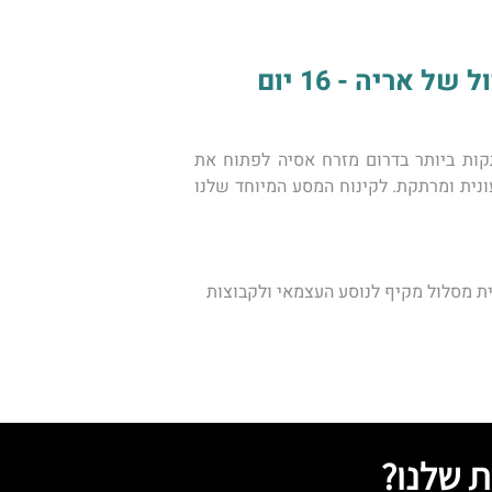
אריה - 16 יום
למרות שחלפו כמה עשרות שנים מימי המלחמה בוייטנאם ורק בשנים האחרונות החלו  שתי המדינות המרתקות ביותר בדרום מזרח אסיה לפתוח את 
שעריהן לתיירות נכנסת מהמערב. וייטנאם, עשירה במגוון אתרי טבע מרהיבים בנופים נפלאים ובאוכלוסייה צבעונית ומרתקת. לקינוח המסע המיוחד שלנו 
ת מסלול מקיף לנוסע העצמאי ולקבוצות 
ת שלנו?