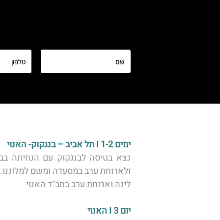
ימים 1-2 I תל אביב – בנגקוק- האנוי
ולארוחת ערב במסעדה ומשם למלוננו. 
לינה וארוחת ערב בחב"ד האנוי 
יום 3 I האנוי 