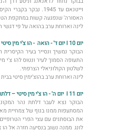
האסורה' שנפגעה קשות במתקפת הטט במ
לינה וארוחת ערב בהואה על פי דגשי ה
יום 10 I יום ד' - הואה  - הו צ'י מין סיטי (סייגון)
לשלטון הקולוניאלי הצרפתי.
לינה וארוחת ערב בהוצ'ימין סיטי בבית 
יום 11 I  יום ה' - הו צ'י מין סיטי – דלתת המקונג  - הו צ'י מין סיטי
לונג  ממנה נשוב בנסיעה חזרה אל הו צ'י