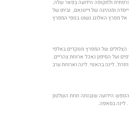
נקדיש את היום להאנוי, בירת וייטנאם. זו עיר קולוניאלית שבנייניה המרשימים הם עדות להשפעה הצרפתית ולתקופה הידועה בפאר שלה. 
נצא לסיור באתריה המרכזים וברחובותיה ההומים.  נבקר במתחם המאוזוליאום הענק של הו- צ'י- מין, מייסדה ומנהיגה של וייטנאם,  וביתו של 
הו צ'י מין. נמשיך אל פגודת-העמוד-האחד ואל מקדש הספרות הקונפוציוני.  אחר הצהרים נצא בנסיעה אל מפרץ האלונג נשוט בנופי המפרץ 
מפרץ האלונג הוא אחד מאתרי הנוף היפים והמפורסמים בווייטנאם, אחד משבעת פלאי העולם. מימיו הצלולים של המפרץ מנוקדים באלפי 
איים/סלעים שמבצבצים מן המים בשלל צורות, ובהם נקיקים ומערות. השייט כולל גם ביקור במערת נטיפים ועל הסיפון נאכל ארוחת צהריים. 
נחזור להאנוי, נצא במסע אופני סיקלו דרך רחובותיה המרכזיים של העיר ונשוטט באזור 'אגם החרב המוחזרת'. לינה בהאנוי. לינה וארוחת ערב 
נסיעת בוקר ארוכה בכביש החדש (!) לסאפה תביא אותנו דרך נופיה הירוקים של צפון וייטנאם לעיר הנופש הידועה שנבנתה תחת השלטון 
. לינה בסאפה.