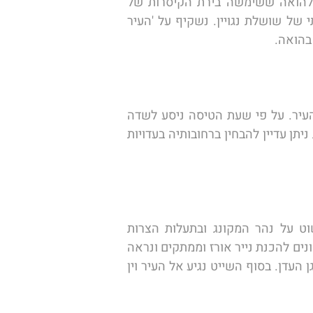
בבוקר נחזור לדאנאנג וניסע דרך ה'מנהרה היפנית' אל דרך החוף היפהפייה. לקראת צהרים נגיע להואה ששימשה בירת הקיסרות של 
וייטנאם עד 1945. נבקר בקברי הקיסרים המרשימים, ניכנס למצודה הגדולה ונבקר בארמון  המלכותי של שושלת נגויין. נשקיף על 'העיר 
בהואה.
הבוקר נמשיך ונסייר בעיר הקיסרית הואה ונפנה זמן לסיורים עצמאיים בין הרחובות הססגוניים של העיר. על פי שעת הטיסה ניסע לשדה 
התעופה הסמוך לעיר ונטוס להו צ'י מין סיטי (סייגון). זוהי העיר המודרנית ביותר בוייטנאם ולמרות זאת ניתן עדיין להבחין ברחובותיה בעדויות 
הבוקר נצא לעבר דלתת נהר המקונג דרך כפרים ציוריים, שדות אורז מוצפים ושווקים צפים. נשוט על נהר המקונג ובתעלות הצרות 
המסתעפות ממנו בנוף של צמחיית מאנגרובים, נעבור בשוק הצף של קאי בה, נבקר במפעלים ביתיים שונים להכנת נייר אורז וממתקים ונראה 
את הבוסתנים עם עצי הפרי הטרופיים הגדלים על שפת הנהר. נהנה מהפירות הטרופיים ולא נסולק מגן העדן. בסוף השייט נגיע אל העיר וין 