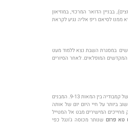
לאחר ארוחת הבוקר נצא להכיר עוד מעט את העיר הקולוניאלית: נבקר בקתדרלת נוטרדאם (בשיפוצים), בבניין הדואר המרכזי, במוזיאון 
המלחמה, בשוק ועוד ככל שיותיר לנו הזמן לקראת צהריים נצא לנמל התעופה של הו צ'י מין סיטי ונמריא ממנו לסיאם ריפ אליה נגיע לקראת 
את שבת המלכה נבלה בעיר סיאם ריפ, הממוקמת בסמוך למקדשי אנגקור וואט אחד מפלאי תבל החדשים  במסגרת השבת נצא ללמוד מעט 
על סיפור מקדשי אנגקור וואט באמצעות ביקור במוזיאון החדיש הממוקם בלב העיר המספר את סיפור המקדשים המופלאים. לאחר הסיורים 
הבוקר נצא ליום של סיורים במקדשי אנגקור. מקדשים אלה מסמלים את הפאר והעוצמה שהיו נחלתה של קמבודיה בין המאות 9-13. המבנים 
מציגים ארכיטקטורה מופלאה עם פסלים ותבליטים המהווים יצירות אומנות מרשימות ומקור מידע חשוב ביותר על חיי היום יום של אותה 
תקופה. בין היתר נבקר בשער הדרומי, במקדש באיון שעל מגדליו הרבים מתנשאים כ-200 פרצופי ענק מחייכים המישירים מבט אל המטייל 
טא פרום
 שנותר מכוסה ג'ונגל כפי 