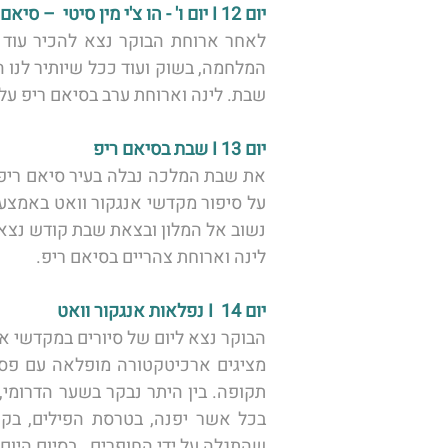
יום 12 I יום ו' - הו צ'י מין סיטי  – סיאם ריפ
שבת. לינה וארוחת ערב בסיאם ריפ על 
יום 13 I שבת בסיאם ריפ 
נשוב אל המלון ובצאת שבת קודש נצא למופ
לינה וארוחת צהריים בסיאם ריפ. 
יום 14  I נפלאות אנגקור וואט  
בכל אשר יפנה, בטרסת הפילים, בקו
שהתגלה על ידי החופרים.  בסיום היו