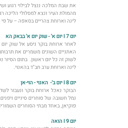
מהמולת העיר ונצא למסלולי הליכה רג
לינה וארוחת צהריים בסאפה – על פי ה
יום 7 I יום א' - שוק יום א' בבאק הא 
לשוק זה כל יום ראשון.  בתום הסיור נ
לינה וארוחת ערב חב"ד בהאנוי. 
יום 8 I יום ב'-  האנוי - הוי-אן
פוקיאן, באחד מבתי הסוחרים השמורים 
יום 9 I הואה