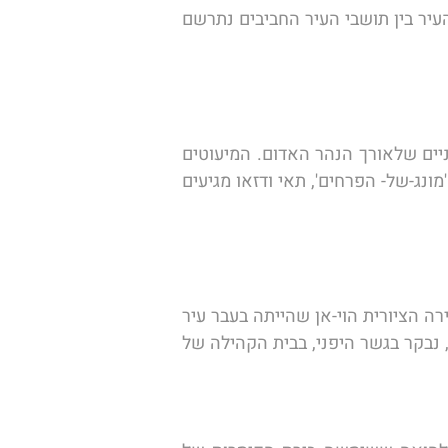
את שבת המלכה ננצל לבילוי רגוע ושלו בעיר סאפה: לאחר תפילות השבת נצא למסלול הליכה בתוך העיר בין תושבי העיר החביבים נתרשם 
לאחר ארוחת בוקר ניסע אל שוק יום א' המפורסם בבאק הא, המרכז מספר קבוצות של מיעוטים אתניים שלאורך הנהר האדום. המיעוטים 
האתניים השונים משמרים את תרבותם ומסורתם בבגדים צבעוניים ובשווקים ססגוניים. מיעוטים כמו ה'מונג-של- הפרחים', תאי ודזאו מגיעים 
הבוקר נאכל ארוחת בוקר ונעבור לשדה התעופה ונטוס לדא-נאנג במרכז וייטנאם.  מפה ניסע אל העיירה הציורית הוי-אן שהייתה בעבר עיר 
נמל חשובה של סוחרים סיניים ויפנים והיא כיום אתר מורשת עולמית של אונסק"ו. נצא לסיור בעיירה, נבקר בגשר היפני, בבית הקהילה של 