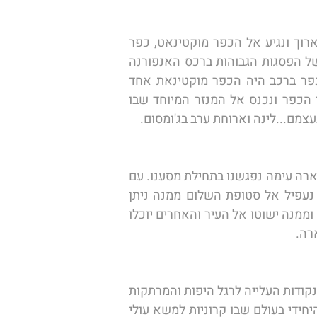
אחד הימים היפים ביותר במסע שלנו בנפאל הבוקר נעפיל אל מרומי הרכס, נחצה שוב את הנהר הארוך ונגיע אל הכפר מוקטינאט, כפר 
טיבטי ציורי ויפהפה הממוקם ברום של 3,760 מטרמעל לפני הים וממנו נשקפים הנופים המרהיבים של הפסגות הגבוהות ברכס האנפורנה 
והדאולג'ירי יחד עם הקרחונים האדירים הגולשים מפסגות ההרים. עד לפתיחת הציר המוביל אל הכפר ברכב היה הכפר מוקטינאת אחד 
האזורים הרחוקים והנידחים ביותר בנפאל ולכן הצליח הכפר לשמור על צביונו המיוחד. נסייר ברכבי הכפר ונכנס אל המנזר המיוחד שבו 
צמם...לינה וארוחת ערב בג'ומסום. 
הבוקר נעזוב את ג'ומסום ואת רכס האנפורנה ונעלה בטיסה, בתקווה שמזג האוויר יאפשר זאת, אל פוקארה עימה נפגשנו בתחילת מסענו. עם 
הנחיתה נצא שוב לסיור בעיירה נהלך בתוך מערה בה זורם מפל אדיר שנדמה ויוצא לו מתוך האבן. נעפיל אל סטופת השלום ממנה ניתן 
להשקיף על הנוף המרהיב של האזור ועל אגם פוקארה המעוניינים ירדו בדרך רגלית מרהיבה אל האגם וממנה ישוטו אל העיר והאחרים יוכלו 
ה.  
הבוקר נעזוב את העיר פוקארה ונצא בדרך הארוכה המובילה אל קטמנדו בדרכנו דרומה נעצור באחת מנקודות העלייה לרגל היפות והמרתקות 
ביותר בנפאל: מקדש מנקאמנה אליו עולים מדי יום מאות מאמינים הינדיים להקרבת קורבנות ברכבל היחידי בעולם שבו קרוניות למשא עולי 