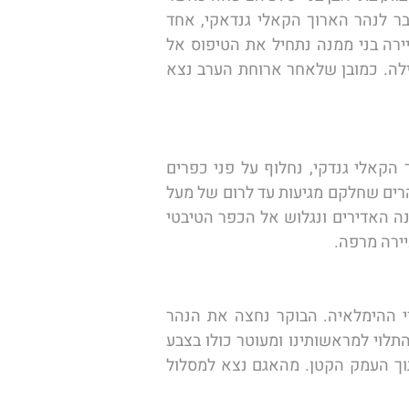
ממולנו לכל אורך מסע הג'יפים נופי הרכס הנישאים. לקראת תחילת הטיפוס אל פסגות הרכס נתחבר לנהר הארוך הקאלי גנדאקי, אחד 
הנהרות הארוכים והחשובים באסיה שבנקודה זו הופך לערוץ צר וסוער. לקראת צהריים נגיע אל העיירה בני ממנה נתחיל את הטיפוס אל 
מרומי האנפורנה, לקראת אחר הצהריים נגיע אל עיירת המעיינות החמים בטאטופני בה נבלה את הלילה. כמובן שלאחר ארוחת הערב נצא 
הבוקר נעזוב את עיירת המעיינות החמים ונמשיך בנסיעת שטח לאורך הערוץ הצר והמרהיב של נהר הקאלי גנדקי, נחלוף על פני כפרים 
ועיירות שכוחי אל בלב רכס האנפורנה, נתרשם מהסטופות המעטרות את המנזרים שבדרך ומפסגות ההרים שחלקם מגיעות עד לרום של מעל 
ל 8,000 מטר מעל פני הים, המקום הכי גבוה שאפשר. מכאן נמשיך למסלול הליכה מיוחד במפלי דאנה האדירים ונגלוש אל הכפר הטיבטי 
ירה מרפה. 
יום מרהיב שמוקדש כולו להליכות רגליות קלות בחיק הטבע בלב הנופים הקסומים של שרשרת הרי ההימלאיה. הבוקר נחצה את הנהר 
שלאורכו נסענו במסע הג'יפים שלנו בימים האחרונים ונתחיל לטפס אל מורדות רכס הנילגירי האדיר התלוי למראשותינו ומעוטר כולו בצבע 
לבן בשל הקרחונים הגולשים מפסגתו. נמשיך למסלול הליכה באגם טיטי, אגם קטן שנדמה ולכוד בתוך העמק הקטן. מהאגם נצא למסלול 