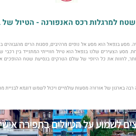
ח למרגלות רכס האנפורנה - הטיול של ברק - 2
בה בארגון של ​אורורה מסעות עולמיים ויכול לשמש דוגמא לבניית מס
צים לשמוע על הטיולים בתפירה אישי