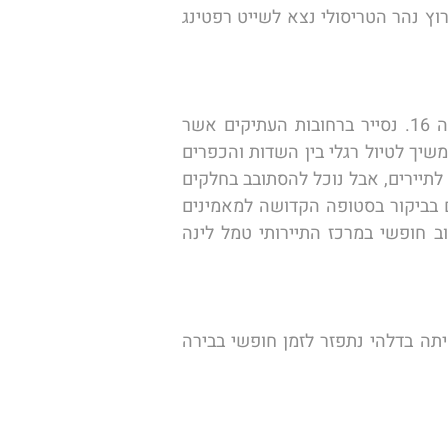
הרגל וקרוניות נפרדות למשא העיזים המובאים אל המקום לשם העלאת קורבנות. מכאן נמשיך אל ערוץ נהר הטריסולי נצא לשייט רפטינג 
הבוקר נצא לעיר בקטאפור, הצמודה לקטמנדו, שהיוותה מרכז שליטה על נפאל מהמאה ה14 עד ה 16. נסייר ברחובות העתיקים אשר 
חלונותיהם מגולפים בעץ, נראה את המקדשים- חלקם ארוטיים ונצא לטיול רגלי בגבעות של האזור. נמשיך לטיול רגלי בין השדות והכפרים 
למקדש נחמד אל מקדש פשופטינאת, הוא המקדש ההינדי החשוב בנפאל. מרכז המקדש אמנם סגור לתיירים, אבל נוכל להסתובב בחלקים 
האחרים שלו ולראות את הטקסים הדתיים הנערכים במקום הכוללים לעתים גם שריפת גופות. נסיים בביקור בסטופה הקדושה למאמינים 
הטיבטים בבודנאת ונסובב אתם את הסטופה בכמות הנדרשת. אחר הצהריים נחזור לקטמנדו לסיבוב חופשי במרכז התיירותי טמל לינה 
בבוקר נספיק עוד להנות מקניות אחרונות בקטמנדו – העברה לנמל התעופה לטיסה לדלהי. עם הנחיתה בדלהי נתפזר לזמן חופשי בבירה 