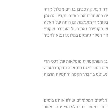
הבוקר נצא להכיר את העיר קטמנדו וסביבותיה: בשעות הבוקר נצא לביקור בכיכר דרבר, מרכז עיר הבירה העתיקה סביבו בנויים מכלול אדיר 
של מקדשים, פסלים וארמונות נבקר בכיכר המרהיבה והציורית ונשמע את סיפורי האלים ההינדים הרבים המעטרים את האזור. נקדיש גם זמן 
קומארי היה גם שמה של האלה דורגא בילדותה, מאמינים הנפאלים כי בקומארי מתגלמת גם רוחה של האלה 
מכאן נמשיך לביקור במקדש סוואמיבונאט, שזכה לכינוי "מקדש הקופים" זאת בשל העובדה שקופי 
מקוק רבים פוקדים אותו מדי יום ומלווים את העולים לרגל למקדש בדרכם לאורך המדרגות הרבות. לאחר הסיור נתמקם במלוננו ונצא להכיר 
הבוקר נעזוב את עיר הבירה קטמנדו ונצא בטיסה אל פוקארה, העיר הממוקמת על גדות אגם מרהיב שבו השתקפויות מופלאות של רכס הרי 
האנפורנה המתנשא ממעל. בפוקארה בה מרבית התושבים עדיין אוחזים בשורשי הדת ההינדית נצא לשייט רגוע באגם פוקארה ונבקר במערה 
שנוצרה בשפך הניקוז של האגם. נשוב אל העיירה הנחשבת בעיני רבים כבירת התרמילאים של נפאל ונשוטט בין בתי הקפה והחנויות הרבות 
הבוקר נשכים אל פסגות רכס הרי האנפורנה המרהיבים נשקיף אל הפסגות הגבוהות נפגוש את נהגי הג'יפים המקומיים שילוו אותנו בימים 
הקרובים ונתחיל בנסיעה צפונה לאורך נחלים, מפלים, כפרים מקומיים על פסגות מצוקים, תצפיות מרהיבות, בתי אבן בניי סלע הציפחה כאשר 