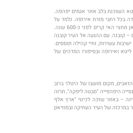
הבוקר נשלים את ביקורנו בוילנה (אתרים ראה יום קודם) ונצא לטרקאי, הבירה העתיקה של נסיכי ליטא השוכנת בלב אזור אגמים יפהפה. 
נבקר בטירה המרשימה מהמאה ה-15 שנבנתה בסגנון גותי, על אי בתוך האגם. זוהי טירת המים היחידה בכל רחבי מזרח אירופה. נלמד על 
ההיסטוריה המעניינת והייחודית של האומה הליטאית  נמשיך לביקור במוזיאון הקראים, שהגיעו לכאן מחצי האי קרים לפני כ-600 שנה. 
נשוטט בשוק "התיירות" המקומי ונצא בנסיעה אל  העיר ששימשה כבירת ליטא בין שתי מלחמות העולם – קובנה. עם ההגעה אל העיר קובנה 
נצא לטיול רגלי בסמטאות העיר העתיקה,  נשוטט  "במדרחוב" ונמשיך לרובע "סלובודקה", כאן שגשגו ישיבות עשירות, וחיי קהילה תוססים. 
נבקר "במוזיאון המכשפות" המעניין  ובמצודות העיר, ונסיים ב"פורט התשיעי" -אתר ההנצחה ליהודי ליטא ואירופה ובסיפורו המדהים של 
הבוקר נחצה את הגבול הליטאי/פולני (מעבר גבול בתחומי האיחוד האירופי) ונצא בנסיעה אל מאורת הזאבים, מקום מושבו של היטלר ברוב 
ימי מלחמת העולם השנייה, ב"מאורה" התרחש גם ניסיון ההתנקשות הידוע בהיטלר שלא צלח נבקר בכנסייה היפהפייה "סבטה ליפקה", תרזה 
הקדושה. נמשיך בנסיעה דרך האגמים המיזוריים אל האגמים המזוריים הממוקמים בצפון מזרח המדינה – באזור שזכה לכינוי "ארץ אלף 
האגמים", לקראת ערב נתמקם באולשטיין בירת חבל אזור האגמים המיזוריים, עם ההגעה נצא לסיור קצר במרכזה של העיר העתיקה ובמוזיאון 