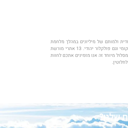
טיול עומק לפולין ולליטא לא חייב להיות רק טיול שורשים המשלב ביקור באתרים הקשורים להיסטוריה היהודית ולמותם של מיליונים במהלך מלחמת 
העולם השנייה.  לפולין וליטא יש המון מה להציע לתייר הישראלי בכל הקשור להיסטוריה, תרבות, פולקלור מקומי וגם פולקלור יהודי. 13 אתרי מורשת 
עולמיים של אונסקו פזורים ברחבי המדינה ולמרות ההרס הרב שספגה המדינה במהלך מלחמת העולם השנייה. במסלול מיוחד זה אנו מזמינים אתכם לחוות 
חלוטין. 
ת שלנו?