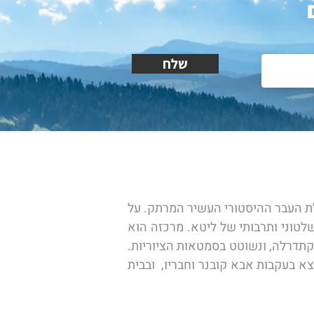
שלח
ניפגש בשדה התעופה בן גוריון דרך יעד ביניים  אל וילניוס, הלוא היא וילנה, בירת ליטא, העיר היפה בעלת העבר ההיסטורי העשיר המרתק. על 
פי שעת ההגעה נצא לסיור הכרות ראשוני עם העיר. וילנה הירוקה והיפה שימשה מאז ומתמיד מרכז שלטוני ותרבותי של ליטא. מרכזה הוא 
הרובע העתיק המשלב בניינים עתיקים, כנסיות ומבנים יפים. נצפה על העיר ממצודת "גדימינס", נסייר בקתדרלה, ונשוטט בסמטאות הציוריות. 
נטעם ממעדני ה"קרטושקה" . נבקר במוזיאון וברובע היהודי, ליבה התוסס של היהדות הליטאית.  כאן נצא בעקבות אבא קובנר וחבריו,  ובבית 