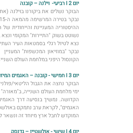
יום 2 I רביעי-  וילנה – קובנה 
הקונסול היפני במלחמת העולם השנייה
יום 3 I חמישי - קובנה – האגמים המיזוריים – אלבלונג 
המוקדש לחבל ארץ מיוחד זה ונשאר לל
יום 4 I שישי - אולשטיין – גדנסק 