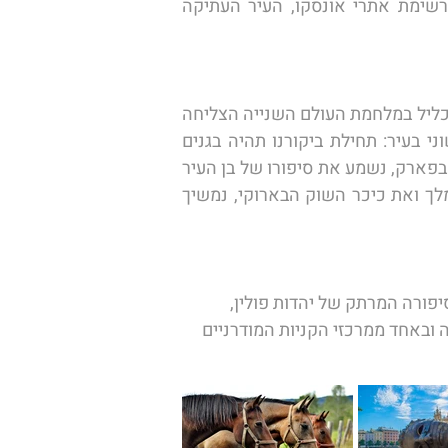
שטח גיאוגרפי רחב. לאחר הסיור במצודה נמשיך אל העיר העתיקה של טורון, הנכללת גם היא ברשימת אתרי אונסקו, העיר העתיקה 
הבוקר נעזוב את טורון המקסימה ונצא בנסיעה אל עיר הבירה הפולנית וורשה, העיר שלמרות שנחרבה כליל במלחמת העולם השנייה הצליחה 
להשתקם ולשוב ולהיות אחת הערים היפות והמרתקות באירופה עם ההגעה נצא לסיור הכרות ראשוני בעיר: תחילת ביקורנו תהיה בגנים 
הסקסוניים, כאן ממוקם גם ההיכל המיוחד לזכר החייל האלמוני הפולני ומשמר הכבוד. נהלך להנאתנו בפארק, נשמע את סיפורו של בן העיר 
המלחין הנודע שופן. נמשיך בין ארמונות האצולה הפולנית אל העיר העתיקה בה נראה את ארמון המלך ואת כיכר השוק הבארוקי, נמשיך 
יפורה המרתק של יהדות פולין, 
ה ובאחד ממרכזי הקניות המודרניים 