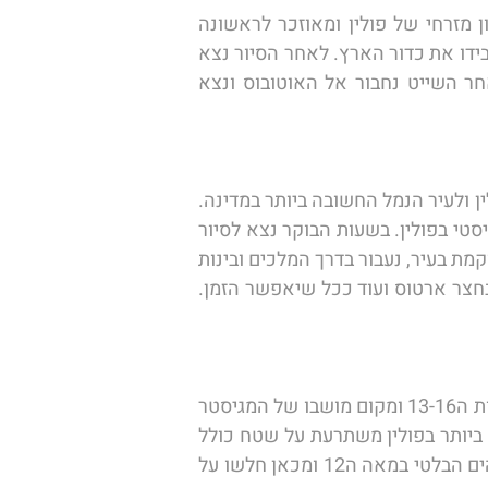
הבוקר נקדיש לסיורים באולשטיין ובסביבותיה. אולשטיין ממוקמת על נהר הלינה הזורם בחלק הצפון מזרחי של פולין ומאוזכר לראשונה 
במאה ה 14. במסגרת סיורנו באולשטיין נכיר את ארמון הבישוף ואת בית הכומר המציג את ישו האוחז בידו את כדור הארץ. לאחר הסיור נצא 
בשייט אל תעלת בושנייץ, במסלול שייט העובר בין האגמים הקסומים ומרחבי היער ושדות הבר. לאחר השייט נחבור אל האוטובוס ונצא 
גדנסק, עיר המסחר החשובה שוכנת לחופו של הים הבלטי והיא נחשבת לבירת מחוז פומרניה בצפון פולין ולעיר הנמל החשובה ביותר במדינה. 
כאן בעיר זו גדל מנהיג תנועת הסולידריות, לך ולאנסה, החשמלאי שהצליח למוטט את השלטון הקומוניסטי בפולין. בשעות הבוקר נצא לסיור 
בעיר העתיקה של גדנסק לה היסטוריה של מעל ל500 שנה, נכיר את הקתדראלה השנייה בגודלה הממוקמת בעיר, נעבור בדרך המלכים ובינות 
שערי העיר הרבים, נציץ על בית העירייה מהמאה ה14, נראה את מזרקת נפטון, נבקר באי המחסנים, בחצר ארטוס ועוד ככל שיאפשר הזמן. 
הבוקר נצא בנסיעה דרומה אל מצודת מאלבורק. מצודה זו שימשה כבירת מדינת המסדר הטבטוני במאות ה13-16 ומקום מושבו של המגיסטר 
הגדול של המסדר. החל מ 1997 משמש אתר זה כעוד אתר שימור של יונסקו. מלבורק הטירה הגדולה ביותר בפולין משתרעת על שטח כולל 
של 200 דונם בסך הכל. במסגרת סיורנו במצודה נלמד על ההיסטוריה של הצלבנים שהתיישבו באזור הים הבלטי במאה ה12 ומכאן חלשו על 