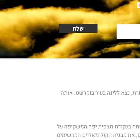
שלח
ת, נצא ללינה בעיר בוקרשט. אותה 
הבוקר, לאחר התאוששות מהטיסה, נתעורר בנחת בבוקרשט נצא לסיור היכרות עם העיר: את הבוקר נפתח בנקודת תצפית יפה המשקיפה על 
העיר - ממרחק מה מהעיר על גבעה החולשת על כל החלק המרכזי בה נכיר את הכרך הסואן של בוקרשט, את מבניה הקולוניאליים המרשימים 