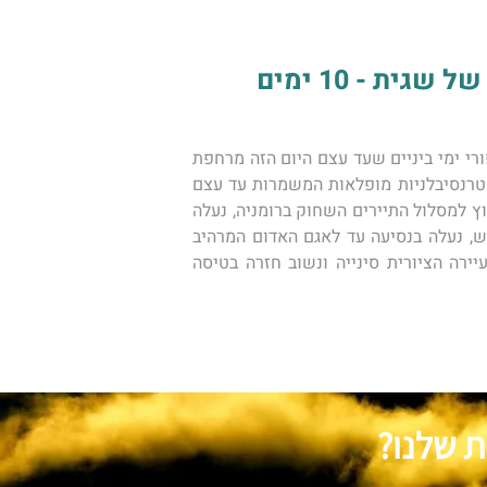
ת - 10 ימים
מסע עומק מיוחד ויוצא דופן אל רומניה, העיר עם שרשרת הרי הקרפטים המופלאה. עיר עשירה במצודות ובסיפורי ימי ביניים שעד עצם היום הזה מרחפת 
בה רוחו של הרוזן דרקולה. במסגרת הטיול המיוחד לרומניה נכיר את העיר בוקרשט ואתריה, נמשיך אל עיירות טרנסיבלניות מופלאות המשמרות עד עצם 
היום הזה את המסורת האוסטרו הונגרית של הסביבה דוגמת הערים סיביו וקלוז'. מכאן נמשיך אל האזורים שמחוץ למסלול התיירים השחוק ברומניה, נעלה 
דרך מכרות המלח של טורדה אל "בית הקברות" המיוחד ביותר באירופה, נכיר את כנסיות העץ של חבל מרמורש, נעלה בנסיעה עד לאגם האדום המרהיב 
ונקנח בנוף הררי מופלא של העיירה פויאנה בראשוב מכאן נמשיך בנסיעה אל בוקרשט דרך ארמון פלש, בעיירה הציורית סינייה ונשוב חזרה בטיסה 
ת שלנו?