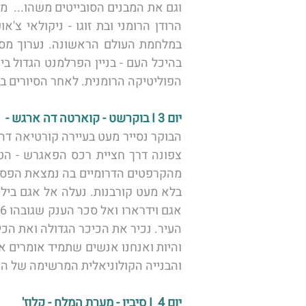
הפוליטיקה הרומנית. לאחר הסיורים ב
יום 3 I בוקרשט - קוארטה דה ארגש -  טראנס פאגארשן - סיביו 
והבנייה הקולוניאלית המרשימה של העיר
יום 4  I סיביו - מערת המלח - קלוז' 