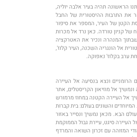
הבוקר נעזוב את סיביו בהמשך מסענו מערבה והפעם נכנס אל תוככי חבל טרנסילבניה ההיסטורי: תחנתנו הראשונה תהיה בעיר אלבה יוליה, 
עיר היסטורית יפהפייה בה נשקיף על מבצר העיר וקתדרלת הכתר. המבצר הוא מבנה עתיק המתאר את התרבות ההיסטורית של החבל 
וקתדרלת הכתר היא המקום בו נערכו טקסי ההכתרה של מלכי רומניה. לא נוותר על ביקור בבית הכנסת הקטן של העיר, המספר את סיפור 
תושביה היהודיים של האזור ומכאן נמשיך לאחת מפינות החמד היפות והמרתקות ברומניה, מכרות המלח של קניון טורדה. כאן נרד אל מכרות 
המלח נתרשם מפסגות המלח העצומות, נכיר את בריכת המים המלוחים, מגרשי הספורט והמסעדות שבתוך המנהרה ונכיר את האטרקציה 
התיירותית הנדירה. מכאן נמשיך לעיר נוספת, עיר הנחשבת לבירת מחוז טרנסילבניה, הקרובה יותר היסטורית אל הונגריה השכנה, העיר קלוז', 
ת ערב בקלוז' נאפוקה. 
הבוקר נעזוב את קלוז' נאפוקה, הממוקמת למרגלות חבל האפוסן, המהווה חלק מרכס הרי הקרפטים הרומניים ונצא בנסיעה אל העיירה 
ההיסטורית ביירטאן, הממוקמת בלב מחוז טרנסילבניה. עם ההגעה אל העיר נערוך סיור קצר בעיר היפה ונמשיך אל מוזיאון הקריסטלים, אתר 
מרהיב המציג אוסף ייחודי ויוצא דופן של קריסטלים ואבני חן מרחבי העולם. לאחר הסיור במוזיאון נמשיך אל העיירה הקטנה במחוז מרמורש 
בטרנסילבניה, העיירה ספנצה, כאן בקצה העיירה ממוקם לו "בית הקברות הצבעוני", אחד מבתי הקברות המיוחדים והשונים בעולם: בית קברות 
המכיל ציורים מיוחדים וקומיים אודות האנשים הקבורים מתחת למצבות והמסע של אותם מתים אל העולם הבא. מכאן נמשיך ונסייר באזור 
מרמורש, בינות הכפרים הקטנים והנידחים שבדרך. נחלוף גם על פני כפרים צועניים קטנים עד הגיענו אל העיירה סיגט, עיירת גבול הממוקמת 
בסמיכות לגבול האוקראיני, בה נבקר במוזיאון שהוקם על ביתו של אלי ויזל, הסופר והמחבר הרומני יהודי המזוהה עם זכרון השואה והמרדף 