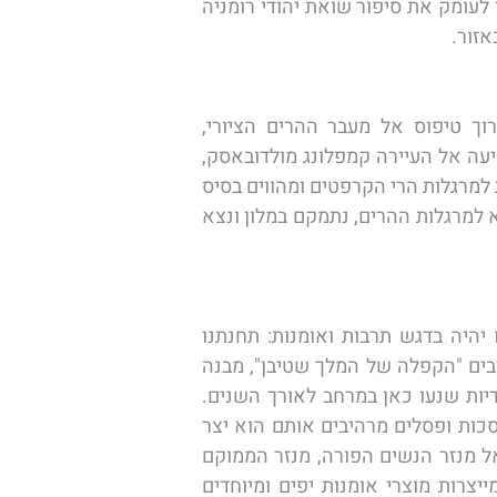
אחרי הצוררים הנאצים לאחר מלחמת העולם השנייה. מוזיאון המוקדש לאישיות המופת היהודית נכיר לעומק את סיפור שואת יהודי רומניה 
זור. 
יום נפלא ומיוחד לפנינו: הבוקר נצא למסלול הליכה רגלי בהרי הקרפטים הירוקים והצוננים ונערוך טיפוס אל מעבר ההרים הציורי, 
הביסטריצה, במסלול הליכה נעים ומרענן בנוף מופלא והררי. כאן יאסוף אותנו האוטובוס ונמשיך בנסיעה אל העיירה קמפלונג מולדובאסק, 
עיירה ציורית במחוז סוצ'אבה בה נמצא אתר שימור מרתק של יונסקו, כנסיות העץ הייחודיות הממוקמות למרגלות הרי הקרפטים ומהווים בסיס 
יציאה למסלולי הליכה באזור. לאחר הסיור בכנסיות העץ נמשיך אל העיירה ראדוטש הממוקמת גם היא למרגלות ההרים, נתמקם במלון ונצא 
הבוקר נמשיך לסיור בחבל הארץ המופלא הממוקם למרגלות הרי הקרפטים, אבל היום הסיור שלנו יהיה בדגש תרבות ואומנות: תחנתנו 
הראשונה במסע תהיה בבית המנזר הצבוע של וורונץ או כפי שכונה כאן בימים בהם חיו כאן יהודים רבים "הקפלה של המלך שטיבן", מבנה 
מצויר משנת 1547, המכיל תמונות מרהיבות וציוריות המספרות את סיפורי התנ"ך ואת האגדות היהודיות שנעו כאן במרחב לאורך השנים. 
מכאן נמשיך אל ביתו של פופה ניקולה, הממוקם בכפר ואטרה מולדוביצה, ביתו של ניקולה עשיר במסכות ופסלים מרהיבים אותם הוא יצר 
לאורך השנים המציגים את התרבות והמסורת העממית של רומניה. לאחר הסיור בבית האמן נמשיך אל מנזר הנשים הפורה, מנזר הממוקם 
בסמיכות לעיירה קמפולונג מלדובנסק, מנזר שזכה לתהילה בזכות סדנת העבודה של הנשים בה המייצרות מוצרי אומנות יפים ומיוחדים 