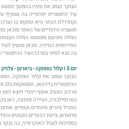
בה נצא לסיור במרכז העיר ההיסטורי ו
יום 5 I קלוז' נאפוקה - ביארטן - צלניק - רושיה - ביאטה - טורדה 