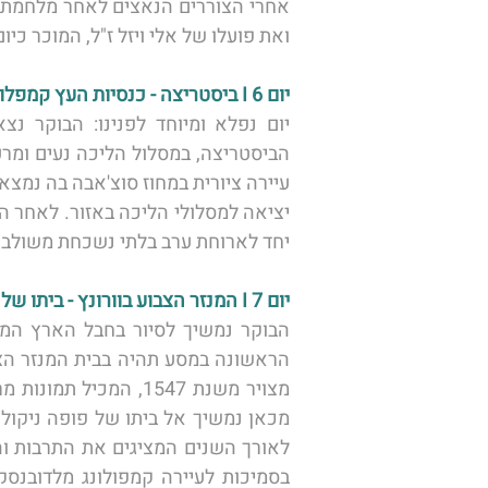
ואת פועלו של אלי ויזל ז"ל, המוכר כי
יום 6 I ביסטריצה - כנסיות העץ קמפלונג מולדובאסק - ראדוטש - מופע פולקלור משולב בארוחת ערב
יחד לארוחת ערב בלתי נשכחת משולבת 
יום 7 I המנזר הצבוע בוורונץ - ביתו של פופה ניקולה - עיירת הבעל שם טוב - קמפולונג מלדובנסק 