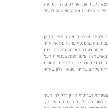
הנעשים בעבודת יד הכוללות יצירות טקסטיל ואיקונות. לאחר הסיור בסביבות העיירה נתמקם במלון ונצא להכיר את העיירה בה חי תקופה 
מסוימת אבי תורת החסידות הרב ישראל בעל שם טוב, בזכות חייו ופועלו של העיר משמרת עד היום העיירה הציורית את ההווי החסידי של 
את הבוקר נפתח בסיור בבית הכנסת של הבעש"ט, בית המשמש עד עצם היום הזה אתר עלייה לרגל לתלמידיו ומאמיניו של החסיד. מכאן 
נמשיך ונטפס בדרך העולה דרך קניון טבעי ומרהיב למרגלות הרי הקרפטים המתנשאים לגובה רב בנסיעה נופית מהפנטת עד הגיענו אל אזור 
האגם האדום, אגם טבעי שנוצר כתוצאה מרעידת אדמה חזקה שהתרחשה באזור במהלך המאה ה19 בעקבות רעידת האדמה נפער לו אגם 
המהווה היום אזור טבעי למסלולי הליכה רגליים, פיקניקים ופעילויות מים. מכאן נמשיך אל העיירה בארשאנה המפורסמת בכנסיית העץ 
המפורסמת שלה, אחד ממנזרי העצים המפורסמים ברומניה כולה המארח את הציורים המרהיבים ביותר במדינה ובו אפשר לצפות במסורת 
המקומית ולהתרשם מעבודת האומנים המסורתית ומוצרי העץ הנמכרים בסמוך למנזר העץ.  לאחר הסיורים באזור נשאר ללון באזור 
הבוקר נעזוב את בארשנה ונמשיך בנסיעה מזרחה הפעם אל עירו של ולאד צפש, או כפי שהוא מוכר בספרות הבריטית הרוזן דרקולה, העיר 
סיגישוארה. עיר זו נחשבת לאחת הערים היפות והמרתקות ברומניה היא יעד פופולארי לתיירים הזוכים לשוב בה אל ימי הביניים באירופה. 