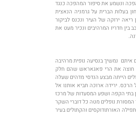
וגם את המבנים הסובייטים משהו...  מכאן נמשיך אל מרכז העיר של בוקרשט: נחלוף על פני כיכר המהפכה ונשמע את סיפור המהפכה כנגד 
הרודן הרומני ובת זוגו - ניקולאי צ'אושסקו בשנת 1989. נמשיך אל קשת הניצחון המציינת את ניצחון בעלות הברית על גרמניה הנאצית 
במלחמת העולם הראשונה. נערוך מסלול הליכה קצר בפארק האיחוד הרומני, גן ציבורי יפהפה מעין ריאה ירוקה של העיר ונכנס לביקור 
בהיכל העם - בניין הפרלמנט הגדול ביותר בעולם ומזכרת נצח לימי שלטונו של הרודן צ'אושסקו. נסתובב בין חדריו המרהיבים ונכיר מעט את 
ה. 
הבוקר נסייר מעט בעיירה קורטיאה דה ארגש ונעלה בנסיעה צפונה שם נפגוש את רכבי השטח הקטנים איתם  נמשיך בנסיעה נופית מרהיבה 
צפונה דרך חציית רכס הפאגרש - הטראנספאגאראש הוא הכביש הנופי היפה ביותר ברומניה. הוא חוצה את הרי פאגאראש שהם חלק 
מהקרפטים הדרומיים בה נמצאת הפסגה הגבוהה ביותר ברומניה (2544 מ'). סלילת הכביש עתיר הפיתולים הייתה מבצע הנדסי מדהים שעלה 
בלא מעט קורבנות. נעלה אל אגם בילה האלפיני. נעבור במנהרה החצובה בהר ונצא אל צידו השני של הרכס. ירידה ארוכה תביא אותנו אל 
אגם וידרארו ואל סכר הענק שגובהו 166 מ' על הנהר ארג'ש. נמשיך ונגיע אל העיר סיביו. כאן נהלך בין בתי הקפה ושפע המסעדות של מרכז 
העיר. נכיר את הכיכר הגדולה ואת הכיכר הקטנה ונחצה אחד אחד את גשר השקרנים, גשר ממנו על פי המסורת נופלים מטה כל דוברי השקר 
והיות ואנחנו אנשים שתמיד אומרים אמת, נעבור מהגשר אל צידו השני ונתרשם שם מכל אותם מבני התפילה האורתודוקסים והקתולים בעיר 