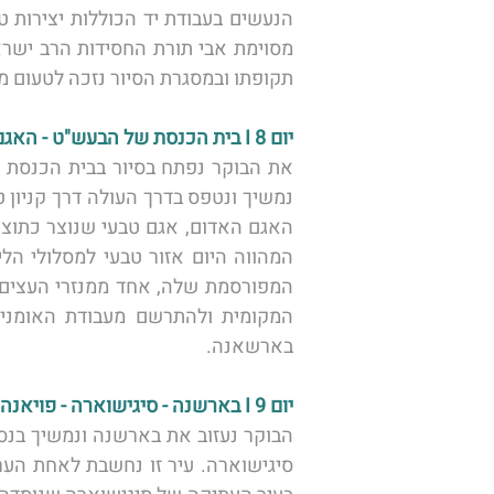
תקופתו ובמסגרת הסיור נזכה לטעום מ
יום 8 I בית הכנסת של הבעש"ט - האגם האדום - בארשנה 
בארשאנה. 
יום 9 I בארשנה - סיגישוארה - פויאנה בראשוב