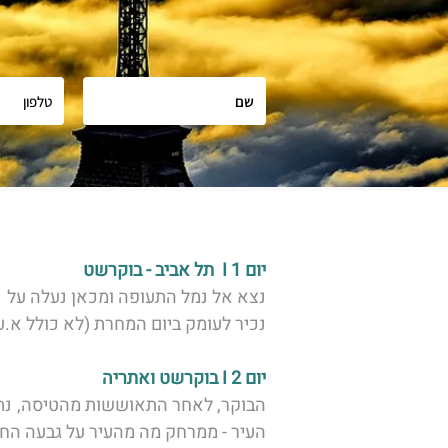
יום 1 I  תל אביב - בוקרשט 
נצא אל נמל התעופה ומכאן נעלה על  
נכיר לעומק ביום המחרת (לא כולל א.ע
יום 2 I בוקרשט ואתריה