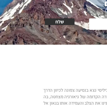
שלח
הבוקר נשכים קום בעיר הבירה הגיאורגית ונצא ליום של טבע ונופים: אחרי ארוחת הבוקר במלוננו בטביליסי נצא בנסיעה צפונה לכיוון הדרך 
הצבאית המטפסת כל הדרך אל העיירה היפה גודאורי. תחנתנו הראשונה במסע צפונה תהיה בעיר הבירה הקדומה של גיאורגיה מצחטה, בה 
נעפיל אל כנסיית ג'בארי, כנסייה ימי ביניימית בה על פי המסורת המקומית הביאה הקדושה מירושלים נינו את הצלב והעמידה אותו בגאון אל 