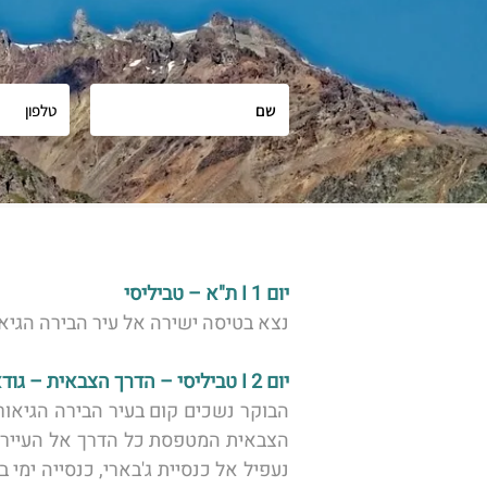
יום 1 I ת"א – טביליסי   
נצא בטיסה ישירה אל עיר הבירה הגיאור
יום 2 I טביליסי – הדרך הצבאית – גודאורי 