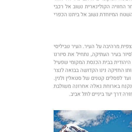
המטבחים המקומיים ללמוד את מלאכת הכנת החינקאלי, אחד המאכל הלאומיים של גיאורגיה.  לאחר החוויה הקולינארית נשוב אל רכבי 
השטח שיעלו אותנו קרוב למעבר הגבול עם רוסיה למסלול הליכה קצר אל מפלי גוולאטי. אחרי חוויית השטח המיוחדת נשוב אל ביתנו הכפרי 
הבוקר נשכים קום ונצא בנסיעה אל עיר הבירה טביליסי עם ההגעה: נעפיל ברכבל המקומי אל נקודת תצפית מרהיבה על העיר. העיר טביליסי 
ממוקמת על גדות נהר המתקבארי והנוף הנשקף מנקודת התצפית נחשב ליפה ביותר בעיר. נמשיך לסיור בעיר העתיקה, נתחיל את סיורנו 
בתצפית מכנסיית מטחי על העיר העתיקה, נצעד אל הרובע הוותיק של העיר ונשמע את סיפור הקהילה היהודית בבית הכנסת המקומי שפעיל 
מאוד עד עצם היום הזה, נכנס גם אל כנסיית ציוני, כאן על פי האמונה המקומית שמור הצלב המקורי אותו החזיקה נינו הקדושה בבואה לנצר 
את העם הגאורגי מכאן נמשיך אל שוק הפשפשים המקומי בו ניתן לקנות מגרמופונים ושעונים ישנים ועד לפסלים קטנים של סטאלין ולנין. 
נחצה את גשר הזכוכית המיוחד החוצה את נהר המתקווארי שלחופו ממוקמת עיר הבירה ומוסדותיה ונקנח בארוחת גאלה אחרונה משולבת 
ה דרך יעד ביניים לתל אביב.