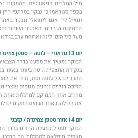
מעל פני הים. לינה וארוחת ערב בגודאור
יום 3 I גודאורי – ג'וטה – סטפן צמינדה 
את הלילה, באחד הבתים המקומיים לחוו
יום 4 I אזור סטפן צמינדה / קזבגי