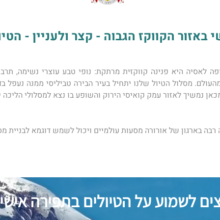
אזור הקווקז הגבוה - קצר ולעניין - הטיול של 
מכאן נמשיך לאזור עמק קואיסי הירוק והשופע בו נצא למסלולי הליכה 
בה בארגון של ​אורורה מסעות עולמיים ויכול לשמש דוגמא לבניית מס
צים לשמוע על הטיולים בתפירה אישי