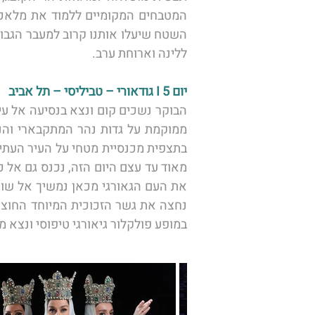
ללינה וארוחת ערב.
יום 5 I גודאורי – טביליסי – תל אביב  
במופע פולקלור גיאורגי טיפוסי ונצא 