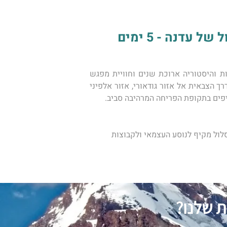
עדנה - 5 ימים
גיאורגיה היפה הממוקמת בגבול בין אירופה לאסיה היא פנינה קווקזית מרתקת: נופי טבע עוצרי נשימה, תרבות והיסטוריה ארוכת שנים וחוויית מפגש 
מקומית שנדמה לרבים שכמעט ונעלמה מהעולם. מסלול הטיול שלנו יתחיל בעיר הבירה טביליסי ממנה נעפל בדרך הצבאית אל אזור גודאורי, אזור אלפיני 
יפים בתקופת הפריחה המרהיבה סביב. 
לול מקיף לנוסע העצמאי ולקבוצות 
ת שלנו?