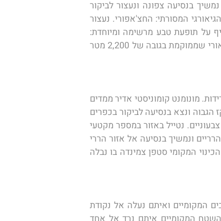
מול המלכים הגיאורגיים. מהמקום נצפה נוף מרהיב של מפגש הנהרות הארגאווי ומתקבארי. מכאן נמשיך בנסיעה צפונה ונעצור לביקור 
בכפר סגוראמו בו נבקר במרתפי היין ונטעם מיינות משובחים, באזור גם נשתתף בסדנת הכנת האוכל הגיאורגי המסורתי: החצ'אפורי. נעצור 
ונטייל ליד אגם ז'ינוואלי ונבקר באתר העתיקות מהמאה ה 16, מצודת אנאנורי. אחר הצהריים נשקיף על תופעת טבע מרשימה ומיוחדת: 
התמזגות הנהרות: הארגווי השחור והארגווי הלבן ומכאן נמשיך צפונה עד הגיענו אל עיירת הסקי גודאורי שממוקמת בגובה של 2,200 מטר 
הבוקר נמשיך את מסענו בדרך הצבאית, תחילה נעצור להשקיף על הנוף המרהיב שנגלה מאנדרטת הידידות. מונומנט קומוניסטי אדיר ממדים 
בנקודת התצפית היפה ביותר באזור במעבר ההרים ג'בארי נמשיך את המסע המיוחד שלנו באזור הקווקז הגבוה ונצא בנסיעה לביקור בכפרים 
ההרריים של ג'וטה וסנו, נכיר את התושבים המקומיים. נטעם מהמים המינראליים הזורמים על סלעים צבעוניים. נטייל באזור במספר מקטעי 
הליכה רגליים ונהנים מנופים עוצרי נשימה. לאחר הסיורים הרגליים באזור ג'וטה וסנו נרד מהכפרים ההרריים ונמשיך בנסיעה אל אזור הררי 
מרהיב אחר הממוקם למרגלות אחת הפסגות היפות ביותר בגיאורגיה פסגת הקזבג, הכפר שקיבל את הכינוי המקומי סטפן צמינדה בו נבלה 
הבוקר נעפיל במעלה ההרים בדרך הצבאית שבאזור סטפן צמינדה עם ההגעה אל הכפר נחבור לרכבים המקומיים ואיתם נעלה אל נקודת 
תצפית מופלאה למרגלות הר הקזבג, הפסגה השלישית בגובהה בגיאורגיה, בפסגה נחבור אל רכבי השטח המקומיים איתם נרד אל אחד 