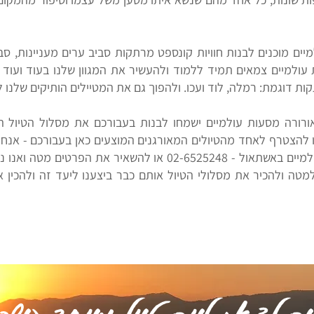
יים מוכנים לבנות חוויות קונספט מרתקות סביב ערים מעניינות, סב
עולמיים צמאים תמיד ללמוד ולהעשיר את המגוון שלנו בעוד ועוד 
ת דוגמת: רמלה, לוד ועכו. ולהפוך גם את המטיילים הותיקים שלנו לחו
אורורה מסעות עולמיים ישמחו לבנות בעבורכם את מסלול הטיול 
להצטרף לאחד מהטיולים המאורגנים המוצעים כאן בעבורכם - אנחנו
ליצור קשר עם משרדי אורורה מסעות עולמיים באשתאול - 2-6525248
טה ולהכיר את מסלולי הטיול אותם כבר ביצענו ליעד זה ולהכין א
ים לצאת ליום טיול מיוחד בישר