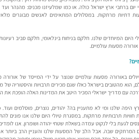
י יום ברחבי ארץ ישראל כולה. או כמו שמלעיזנו מכנים: מהנהר ועד 
ות דתיות מרתקות. במסלולים המתאימים לאנשים מבוגרים מלאי ע
י היום המיוחדים שלנו. חלקם בניחוח בינלאומי, חלקם סביב רעיונות
אורורה מסעות עולמיים.
יים
?
לים באורורה מסעות עולמיים שנוצר על ידי המייסד של אורורה מ
ם, הוא מהטובים בישראל כאלו שגם מכירים תרבויות והיסטוריה של מ
 הדרכה עם מדריך ישראלי המכיר היטב את המדינות האלה הופכת את 
 היפה שלנו ומי לא מתעניין בה? יהודים, נוצרים, מוסלמים ועוד.
חוויות תרבותיות מרתקות. במסגרת טיולי היום שלנו אנו פונים לה
סים לגעת בלי לנקוט עמדה בשאלת שטחי יהודה ושומרון. אנו לומדי
המרתקים שבה. אבל הלב של המסעות שלנו והעניין הרב ביותר אנו 
פות שונות, כל אחד מהם שנשא איתו מטען משל עצמו וסיפור מהמקום 