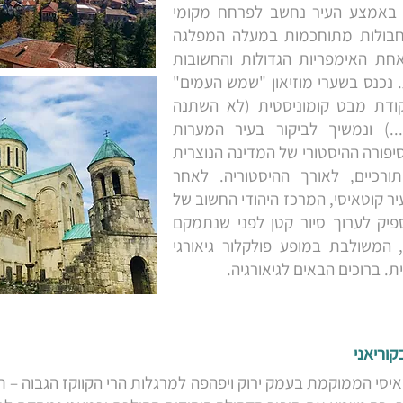
ן באמצע העיר נחשב לפרחח מקומי
בולות מתוחכמות במעלה המפלגה
חת האימפריות הגדולות והחשובות
מועצות. נכנס בשערי מוזיאון "שמש העמים"
קודת מבט קומוניסטית (לא השתנה
) ונמשיך לביקור בעיר המערות
פורה ההיסטורי של המדינה הנוצרית
ורכיים, לאורך ההיסטוריה. לאחר
ר קוטאיסי, המרכז היהודי החשוב של
ספיק לערוך סיור קטן לפני שנתמקם
 המשולבת במופע פולקלור גיאורגי
. ברוכים הבאים לגיאורגיה.
טאיסי הממוקמת בעמק ירוק ויפהפה למרגלות הרי הקווקז הגבוה – ת