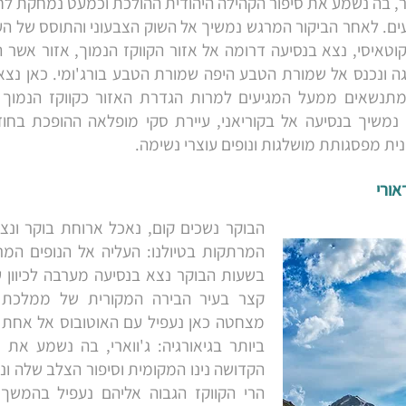
ר, בה נשמע את סיפור הקהילה היהודית ההולכת וכמעט נמחקת לחל
. לאחר הביקור המרגש נמשיך אל השוק הצבעוני והתוסס של העיר
וטאיסי, נצא בנסיעה דרומה אל אזור הקווקז הנמוך, אזור אשר ה
ה ונכנס אל שמורת הטבע היפה שמורת הטבע בורג'ומי. כאן נצא
משיך בנסיעה אל בקוריאני, עיירת סקי מופלאה ההופכת בחודש
נית מפסגותת מושלגות ונופים עוצרי נשימה.
הבוקר נשכים קום, נאכל ארוחת בוקר ו
המרתקות בטיולנו: העליה אל הנופים המר
בשעות הבוקר נצא בנסיעה מערבה לכיוון עי
קצר בעיר הבירה המקורית של ממלכת ג
מצחטה כאן נעפיל עם האוטובוס אל אחת 
ביותר בגיאורגיה: ג'ווארי, בה נשמע את ס
הקדושה נינו המקומית וסיפור הצלב שלה ונ
הרי הקווקז הגבוה אליהם נעפיל בהמשך 