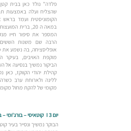
פלדה" נולד כאן בבית קט
שהצליח ועלה באמצעות תח
הקומוניסטית ועמד בראש א
במאה ה 20, ברית ה
המספר את סיפור חייו מנ
הרבה שם משנות הששים...
אופליסציחה, בה נשמע את סי
מוקפת האויבים, בעיקר הת
הביקור נמשיך בנסיעה אל העי
קהילת יהודי הקווקז, כאן נ
ללינה ולארוחת ערב כשרה,
מקומי של להקת מחול מקומית
יום 3 I קוטאיסי – בורג'ומי – בקוריאני
הבוקר נמשיך ונסייר בעיר קו