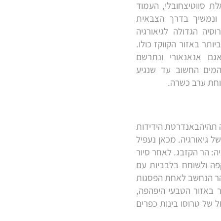
ת סווטיצחובלי, העמוד
 ונמשיך בדרך הצבאית
סיה הגדולה לגיאורגיה
ותר באזור הקווקז כולו.
גם אנאנאורי ונתרשם
מים החשוב עד שנגיע
וחת ערב כשרה.
נה תהיהבאנדרטת הידידות
תר במדינה המציינת 200 שנות כיבוש רוסי של גיאורגיה. מכאן נעפיל
: הר הקזבג. לאחר סיור
פה ולשוחח בלבביות עם
הר הנחשב לאחת הפסגות
 נמשיך ונסייר באזור הטבעי היפהפה,
 של טרוסו בינות כפרים