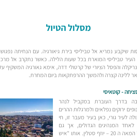
מסלול הטיול
ות שיקבע נמריא אל טביליסי בירת גיאורגיה. עם הנחיתה נפגו
העיר טביליסי המוארת בכל שעות הלילה. כאשר נתקרב אל מרכז 
ריקלה והפסל הציורי של קרטולי דדה, אימא גאורגיה המשקיף ע
ר ללינה קצרה ולהמשך ההרפתקאות ביום המחרת.
בה בדרך העוברת במקביל לנהר
ופים ירוקים נפלאים ולמרגלות ההרים
לה לעיר גורי, כאן בעיר מעבר זו, חי
לאחד המנהיגים הגדולים, אך גם
השנויים במחלוקת ביותר של המאה ה 20 – יוזף סטלין. אותו "איש