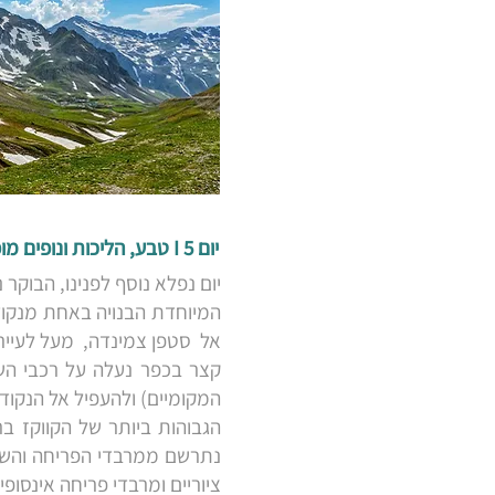
יום 5 I טבע, הליכות ונופים מופלאים בהרי הקווקז הגבוה - גודאורי
יום נפלא נוסף לפנינו, הבוק
אל סטפן צמינדה, מעל לעיירה
קצר בכפר נעלה על רכבי השט
המקומיים) ולהעפיל אל הנקו
נתרשם ממרבדי הפריחה והשלג
ציוריים ומרבדי פריחה אינסופ