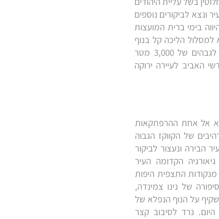
וטין בשל עליית היהודים
 ונצא לביקורים נוספים
יווה בימי ברית המועצות
 למסלול הליכה קל בנוף
היפהפה ונתרשם מההרים המתנשאים ממעל המגיעים למרות הגדרת האזור כקווקז הנמוך לגבהים של 3,000 מטר
י האביב לעיירה ירוקה
נצא אל אחת ההרפתקאות
היבים של הקווקז הגבוה
ר הבירה ונעצור לביקור
יאורגיה הקדומה העיר
מנקודות התצפית היפות
יפורה של נינו צמינדה,
שקיף על הנוף הנפלא של
היום. נרד לסיבוב קצר