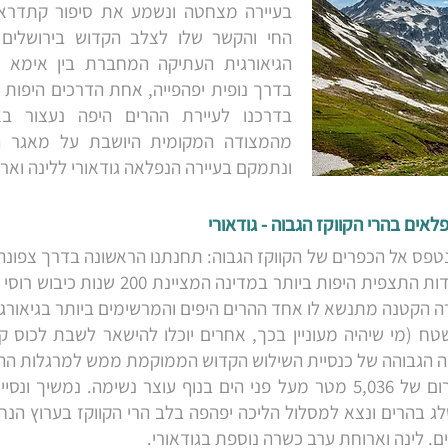
בעיירה מצחטה ונשמע את סיפור קתדראל
החי והקשר שלו לצלב הקדוש בירושלים
הגיאורגית העתיקה המחברת בין אימא רו
בדרך נופית יפהפייה, אחת הדרכים היפות בי
בדרכנו לעיירת ההרים היפה נעצור בא
מהמצודה המקומית היושבת על מאגר ה
ונתמקם בעיירה הנפלאה גודאורי ללינה ואר
ר נטפס אל הכפרים של הקווקז הגבוה: תחנתנו הראשונה בדרך צפו
המיוחדת הבנויה באחת מנקודות התצפית היפות ביו
 הקטנה מתנשא לו אחד ההרים היפים והמרשימים ביותר בגיאורגיה
ח (מי שיהיה מעוניין בכך, אחרים יוכלו להישאר לשבת לכוס ק
דה הגבוהה של כנסיית השילוש הקדוש הממוקמת ממש למרגלות ה
הגבוהות ביותר של הקווקז ברום של 5,036 מטר מעל פני הים בנוף עוצר נשימה.
 בהרים ונצא למסלול הליכה יפהפה בלב הרי הקווקז בערוץ הנחל
יים. לינה וארוחת ערב כשרה נוספת בגודאורי.