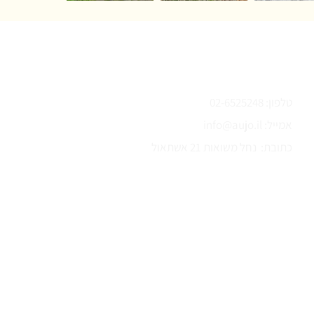
צור קשר
טלפון: 02-6525248
אמייל:
info@aujo.il
כתובת: נחל משואות 21 אשתאול