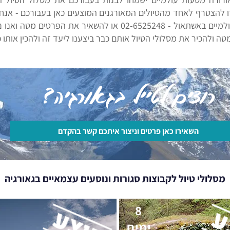
 להצטרף לאחד מהטיולים המאורגנים המוצעים כאן בעבורכם - אנחנ
ליצור קשר עם משרדי אורורה מסעות עולמיים באשתאול - -6525248
 ולהכיר את מסלולי הטיול אותם כבר ביצענו ליעד זה ולהכין אותו 
רוצים לטייל בגאורגיה?
השאירו כאן פרטים וניצור איתכם קשר בהקדם
מסלולי טיול לקבוצות סגורות ונוסעים עצמאיים בגאורגיה
8
ימים