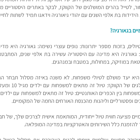
ר, לטייל בהרים המושלגים של הקווקז, לבקר באתרים היסטוריים מ
ידידות בת אלפי השנים עם יהודי גיאורגיה וידאגו תמיד לשתות לחיים
יים בגאורגיה
?
ולים, בזכות מספר יתרונות: נופים עוצרי נשימה: גאורגיה היא מדי
ה: גאורגיה היא מדינה עם היסטוריה עשירה בת אלפי שנים, המתבט
טאת במוזיקה, במחולות, ב
מטבח ובמנהגים.
 היא יעד מושלם לטיולי משפחות. לא משנה באיזה מסלול תבחר הגי
טיול משפחות בהר
נים ופסטורליים וליהנות מהכנסת האורחים החמה של המקומיים.
יים מציעה חווית טיול ייחודית, המותאמת אישית לצרכים שלך, של ח
להזמנת כלל השירותים והאטרקציות במדינה המופלאה.
אורורה מסעות עולמיים ישמחו לבנות בעבורכם את מסלול הטיול 