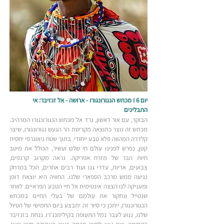
יום 6 I מכתש הנגורונגורו - ארושה - אל זנזיבר: אי
התבלינים
הבוקר, עם אור ראשון, נרד אל מכתש הנגורונגורו המרהיב.
מכתש זה נוצר כתוצאה מקריסת הר הגעש נגורונגורו, שיצר
קלדרה המהווה פלא טבע ייחודי. בתוך שטח גיאוגרפי יחסית
קטן, נפרש לפנינו עולם חי שלם ועשיר, הכולל את מיטב
חיות הבר של מזרח אפריקה. נראה מקרוב קרנפים,
צבועים, אריות, עדרי גנו ועוד רבים אחרים, הכל במרחק
נגיעה ממש מרכב הספארי שלנו. החוויה היא יוצאת דופן
ומעניקה לנו הצצה אינטימית אל חיי הטבע הפראיים. לאחר
שנטייל ונחקור את עולמם של בעלי החיים במכתש
הנגורונגורו, ייתכן כי סיור זה יתבצע ביום החמישי של הטיול
שלנו, ננוע לעבר נמל התעופה בקילימנג'רו. ננחת בזנזיבר