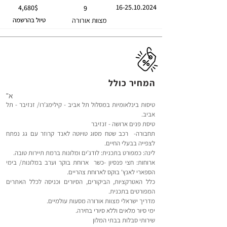
16-25.10.2024
4,680$
9
מצוות אורורה
טיול בהרשמה
המחיר כולל
​​"א
טיסות בינלאומיות במסלול תל אביב - קילימג'רו/ זנזיבר - תל
אביב.
טיסת פנים ארושה - זנזיבר
תחבורה- רכב שטח מסוג טויוטה לאנד קרוזר עם גג נפתח
לצפייה בבעלי החיים.
לינה: כמפורט בתכנית: לודג'ים ומלונות ברמת תיירות טובה.
ארוחות: חצי פנסיון -כשר ארוחת בוקר וערב במלונות/ בימי
הספארי לאנץ' בוקס לארוחת צהריים.
כלל האטרקציות, הביקורים, הסיורים וכניסה לכלל האתרים
המפורטים בתכנית.
מדריך ישראלי מצוות אורורה מסעות עולמיים.
ימי סיור מלאים וללא סיורי בחירה.
שירותי סבלות בבתי המלון