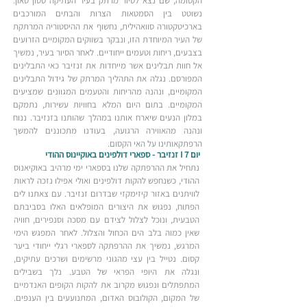
הקסומה, שם נצא לסיור מרתק בעיר העתיקה סטון טאון.
נשוטט בין הסמטאות הצרות והבתים המורכבים
בארכיטקטורה סוואהילית, נחשוף את ההיסטוריה המרתקת
של העיר המיוחדת הזו, ונבקר בשווקים המקומיים הזרועים
בצבעים, ריחות וטעמים ייחודיים. לאחר הסיור בעיר, נמשיך
אל חוות תבלינים אשר מייחדות את זנזיבר כאי התבלינים
המפורסם. נגלה את התהליך המרתק של גידול התבלינים
המקומיים, ונהנה מהריחות והטעמים המגוונים שמציעים
המקומיים. בתום היום המלא בחוויות עשירות, נתמקם
במלון הנעים שיארח אותנו במהלך שהותנו בזנזיבר. ננוח
ונהנה מהאווירה הרגועה, בעודנו מתכוננים להמשך
הרפתקאותינו על האי הקסום.
יום 7 I זנזיבר - ספארי דולפינים באוקיינוס ההודי
נתחיל את ההרפתקה שלנו בספארי ימי מרהיב באוקיאנוס
ההודי, כשנחפש להקות דולפינים ואולי אפילו נזכה לראות
לוויתנים באזור קיזימקזי שבדרום זנזיבר. עם צאתנו לים
הפתוח, נפגוש את היצורים המופלאים האלו בסביבתם
הטבעית, ונוכל לצלול לצידם עם מסכה וסנפירים, חוויה
שאין כמוה בלב הים הכחול והצלול. לאחר המפגש הימי
המרגש, נמשיך את ההרפתקה לספארי רגלי ייחודי ביער
קסום. נטייל בין עצי מהגוני מרשימים ושרכים עתיקים,
ונגלה את היופי הפראי של הטבע. נלך בשבילים
המתפתלים ונפגוש מקרוב את להקות הקופים האנדמיים
של המקום, הקולובוס האדום, המתנועעים בין הענפים.