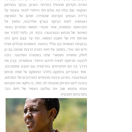
האדם הקדמון שהתגלו במרחבי הערוץ, ונבקר במוזיאון
המקומי. שם נגלה את עולם החי הייחודי לאזור ונעמוד על
נדידת העמים הקדומה שהותירה חותם על המורשת
האנושית. לאחר הביקור בערוץ אולדובאי, נמשיך אל
המנייאטה המסאית, אחד מכפרי המסאי הפזורים באזור
השימור של מכתש הנגורונגורו. בכפר זה, נלמד להכיר את
אורחות חייו של השבט המסאי, החי עד עצם היום הזה
בבקתות העשויות בוץ וגללי בהמות. המסאים מנהלים אורח
חיים חצי נוודי, בסמוך אל חיות הפרא הרבות שהפכו גם הן
לחלק מחוויית הספארי שלנו בשמורת הסרנגטי. נזכה
להצצה מרתקת לאורח חייהם הייחודי והמסורתי, ונבין את
הדרך בה הם מתקיימים בהרמוניה עם הטבע שמסביבם.
אחר הצהריים, נתמקם בלודג' הממוקם על שפת מכתש
הנגורונגורו. נתרגע וניהנה מהנופים המרהיבים של המכתש,
כהכנה ליום המרתק שמצפה לנו מחר, בו נחקור את המכתש
עצמו ונפגוש שוב את עולמם העשיר של חיות הבר
בסביבתם הטבעית.