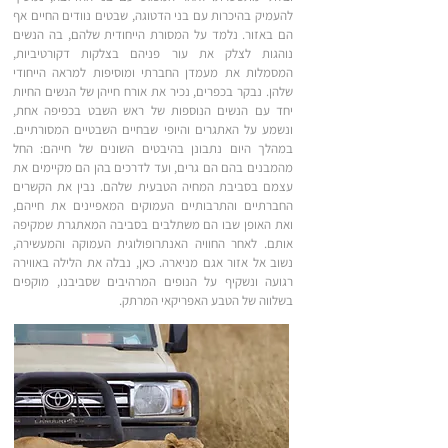
להעמיק בהיכרות עם בני הדטוגה, שבטים נוודים החיים אף
הם באזור. נלמד על המסורת הייחודית שלהם, בה הנשים
נוהגות לצלק את עור פניהם בצלקות דקורטיביות,
המסמלות את מעמדן החברתי ומוסיפות למראה הייחודי
שלהן. נבקר בכפרים, נכיר את אורח חייהן של הנשים החיות
יחד עם הנשים הנוספות של ראש השבט בכפיפה אחת,
ונשמע על האתגרים והיופי שבחיים השבטיים המסורתיים.
במהלך היום נתבונן בהיבטים השונים של חייהם: החל
מהמבנים בהם הם גרים, ועד לדרכים בהן הם מקיימים את
עצמם בסביבת המחיה הטבעית שלהם. נבין את הקשרים
החברתיים והתרבותיים העמוקים המאפיינים את חייהם,
ואת האופן שבו הם משתלבים בסביבה המאתגרת שמקיפה
אותם. לאחר החוויה האנתרופולוגית העמוקה והמעשירה,
נשוב אל אזור אגם מניארה. כאן, נבלה את הלילה באווירה
רגועה ונשקיף על הנופים המרהיבים שסביבנו, מוקפים
בשלווה של הטבע האפריקאי המרתק.