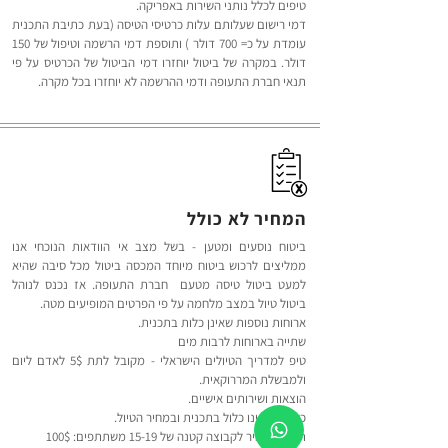
טיפים לכלל נותני השירות באפריקה.
דמי רישום שעלותם עלות כרטיסי הטיסה (בעת כתיבת התכנית
עומדת על כ= 700 דולר ) ותוספת דמי הרשמה וטיפול של 150
דולר. במקרה של ביטול יוחזרו דמי הביטול של הכרטיס על פי
תנאי חברת התעופה ודמי ההרשמה לא יוחזרו בכל מקרה.
המחיר לא כולל
ביטוח נוסעים ומטען - בשל מצב אי הוודאות הנוכחי אנו
ממליצים לרכוש ביטוח מיוחד המכסה ביטול מכל סיבה שהיא
למעט ביטול טיסה מטעם חברת התעופה. אז נכנס לנוהל
ביטול טיול במצב מלחמה על פי הפרטים המופיעים מטה.
ארוחות נוספות שאינן כלות בתכנית.
שתייה בארוחות לרבות מים
טיפ למדריך הטיולים הישראלי - מקובל לתת 5$ לאדם ליום
ולמבשלת המררוקאית.
הוצאות ושירותים אישיים.
כל מה שאינו כלול בתכנית ובמחיר הטיול.
תוספת מחיר לקבוצה קטנה של 15-19 משתתפים: 100$