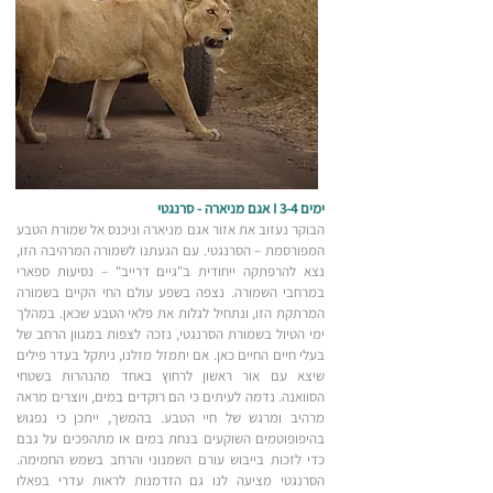
ימים 3-4 I אגם מניארה - סרנגטי
הבוקר נעזוב את אזור אגם מניארה וניכנס אל שמורת הטבע
המפורסמת – הסרנגטי. עם הגעתנו לשמורה המרהיבה הזו,
נצא להרפתקה ייחודית ב"גיים דרייב" – נסיעות ספארי
במרחבי השמורה. נצפה בשפע עולם החי הקיים בשמורה
המרתקת הזו, ונתחיל לגלות את פלאי הטבע שכאן. במהלך
ימי הטיול בשמורת הסרנגטי, נזכה לצפות במגוון הרחב של
בעלי חיים החיים כאן. אם יתמזל מזלנו, ניתקל בעדר פילים
שיצא עם אור ראשון לרחוץ באחד מהנהרות בשטחי
הסוואנה. נדמה לעיתים כי הם רוקדים במים, ויוצרים מראה
מרהיב ומרגש של חיי הטבע. בהמשך, ייתכן כי נפגוש
בהיפופוטמים השוקעים בנחת במים או מתהפכים על גבם
כדי לזכות בייבוש עורם השמנוני והרחב בשמש החמימה.
הסרנגטי מציעה לנו גם הזדמנות לראות עדרי בפאלו