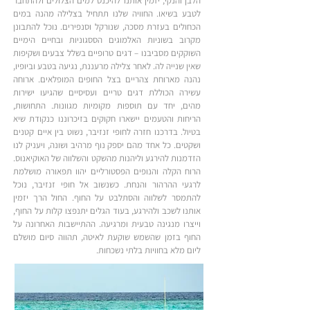
הלבן והנקי, יזמין אותנו להיכנס למים הצלולים ולהתחבר
לטבע בשיאו. החוויה שלנו תתחיל בצלילה מהנה במים
הכחולים בעזרת מסכה, שנורקל וסנפירים. נוכל להתבונן
מקרוב בשוניות האלמוגים הססגוניות ובחיים הימיים
השוקקים מסביבנו – דגים טרופיים בשלל צבעים ושקיפות
שאין שנייה לה. לאחר צלילה מרעננת, נגיעה בטבע וביופיו,
נהנה מארוחת צהריים בצל החופים המופלאים. ארוחה
עשירה הכוללת דגים טריים ועסיסיים שהגיעו ישירות
מהים, יחד עם תוספות מקומיות מגוונות. התחושות,
הריחות והטעמים יישארו חקוקים בזיכרוננו כנקודת שיא
בטיול. בדרכנו חזרה לחופי זנזיבר, נשוט בין איים קטנים
ושקטים. כל אחד מהם יספק נוף מרהיב ושונה, ויעניק לנו
הזדמנות להירגע וליהנות מהשקט והשלווה של האוקיאנוס.
הרוח הקלה והנופים הפסטורליים יהוו תפאורה מושלמת
לרגעי ההרהור והנחת. כשנשוב אל חופי זנזיבר, נוכל
להתמסר לשלווה והסתלבט על החוף. החול הרך יזמין
אותנו לשכב ולהירגע, בעוד הגלים יתנפצו קלות על החוף,
וייצרו מנגינה טבעית ומרגיעה. ההתיישבות האחרונה על
החוף בזמן שהשמש שוקעת לאיטה, תהווה סיום מושלם
ליום מלא בחוויות בלתי נשכחות.