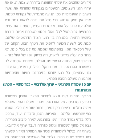
אדירים שחוצים את שטחי הסוואנה בדהרה עוצמתית, או את
עדרי הגנו העצומים, המעטרים בנקודות שחורות את שטחי
הערבות האינסופיות כמו תנועה מתמדת של נקודות קטנות.
אבל אין ספק שנחוש ברי מזל אם נזכה לראות נמר זריז
עולה עם טרפו על אחת מצמרות העצים, מעמיד את עצמו
בתצפית גבוה מעל לכל. ואולי נפגוש משפחת אריות רובצת
בשמש החמה, במנוחה בין רגעי הציד הדרמטיים שלהם,
ממתינים לשעת הכושר לתפוס את הטרף הבא. הקסם של
טיול הספארי טמון בהפתעות שממתינות לנו בכל פינה. לא
ברור מה יעלה בידינו לראות, וזה בדיוק יופיו של טיול כזה –
הבלתי צפוי, החוויה הראשונית והבלתי נשכחת שמחכה לנו
בשמורת הסרנגטי. בין אם ניתקל בפילים, נמרים, או עדרי
גנו עצומים, כל רגע יחרוט בזיכרוננו חוויות עוצמתיות
ומרגשות מעולם הטבע הפראי.
יום 5 I שמורת הסרנגטי – ערוץ אולדבאי – כפר מסאי – מכתש
הנגורונגורו
הבוקר נשכים קום ונצא לסיבוב ספארי אחרון בשמורת
הטבע המדהימה של הסרנגטי. ניפרד מעולם החי המופלא
שהיה נחלתנו בימים הקודמים, ונחווה שוב את פלאי הטבע
כפי שנחשפנו אליהם – האריות, הגנו, הזברות ועוד, שהפכו
חלק בלתי נפרד מחוויותינו בסרנגטי. לאחר סיבוב הפרידה,
נצא אל מחוץ לשמורה וניסע מזרחה לעבר ערוץ אולדובאי.
בערוץ זה, נצלול להיסטוריה ונכיר את המחקר האדיר שנערך
כאן במשך שנים רבות. נלמד על השרידים המרתקים של