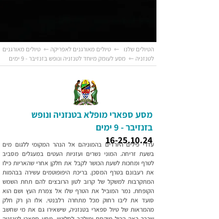
הטיולים שלנו
⇽
טיולים מאורגנים לאפריקה
⇽
טיולים מאורגנים
לטנזניה
⇽ מסע לעומק מיוחד לטנזניה ונופש בזנזיבר - 9 ימים
מסע ספארי מופלא בטנזניה ונופש
בזנזיבר - 9 ימים
16-25.10.24
​עדרי פילים היורדים בהמוניהם אל הנהר המקומי ללגום מים
בשעת זריחה. המוני נשרים ועזניות העטים במעגלים מסביב
לטרף ומחכות לשעת הכושר לקבל את חלקן אחרי שהאריות כילו
את רעבונם בטרף המסכן. בריכת היפופוטמים עשירה בבהמות
המתקרבות למשקל של קרוב לטון הרובצים להם תחת השמש
הקופחת. נמר המוביל את הטרף שלו אל צמרת העץ ושם הוא
סועד את ליבו רחוק מכל מתחרה רלבנטי. אלו הן רק חלק
מהמראות של טיול ספארי בטנזניה, שישאירו גם את מי שחשב
שכבר ראה הכול מוקסם ומולהב לחלוטין. מסע ספארי לטנזניה