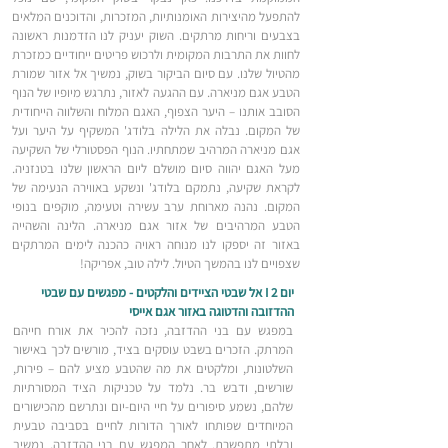
להתפעל מהיצירות האומנותיות, המזכרות, והדוכנים המלאים
בצבעים וריחות מרתקים. השוק יעניק לנו הזדמנות ראשונה
לחוות את התרבות המקומית ולרכוש פריטים ייחודיים כמזכרת
מהטיול שלנו. עם סיום הביקור בשוק, נמשיך אל אזור שמורת
הטבע אגם מניארה. עם ההגעה לאזור, נתרגש מיופיו של הנוף
הסובב אותנו – היער הצפוף, האגם המלוח והשלווה הייחודית
של המקום. נבלה את הלילה בלודג' המשקיף על היער ועל
אגם מניארה המרהיב שמתחתיו. הנוף הפסטורלי של השקיעה
מעל האגם יהווה סיום מושלם ליום הראשון שלנו בטנזניה.
לקראת שקיעה, נתמקם בלודג' ונשקע באווירה הנעימה של
המקום. נהנה מארוחת ערב עשירה וטעימה, מוקפים בנופי
הטבע המרהיבים של אזור אגם מניארה. הלינה והשהייה
באזור זה יספקו לנו מנוחה ראויה כהכנה לימים המרתקים
שצפויים לנו בהמשך הטיול. לילה טוב, אפריקה!
יום 2 I אל שבטי הציידים והלקטים - מפגשים עם שבטי
ההדזובה והדטוגה באזור אגם אייסי
במפגש עם בני ההדזבה, נזכה להכיר את אורח חייהם
המרתק. הזכרים בשבט עוסקים בציד, מורשים לכך באישור
השלטונות, ומלקטים את מה שהטבע מציע להם – פירות,
שורשים, ודבש בר. נלמד על טכניקות הציד המסורתיות
שלהם, נשמע סיפורים על חיי היום-יום ונתרשם מהכישורים
המיוחדים שפותחו לאורך הדורות לחיים בסביבה טבעית
ובלתי מתפשרת. לאחר המפגש עם בני ההדזבה, נמשיך