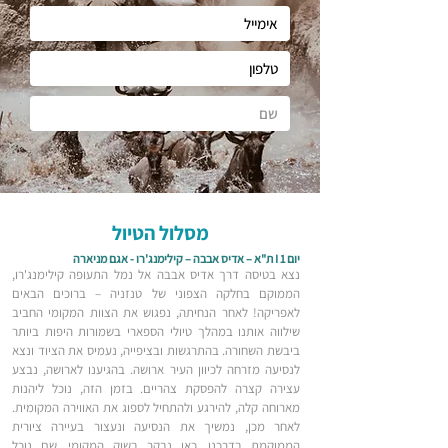
מסלול הטיול
יום 1 I ת"א – אדיס אבבה – קילימנג'רו - אגם מניארה
נצא בטיסה דרך אדיס אבבה אל נמל התעופה קילימנג'רו,
הממוקם בחלקה הצפוני של טנזניה – ברוכים הבאים
לאפריקה! לאחר הנחיתה, נפגוש את הצוות המקומי החביב
שילווה אותנו במהלך טיולי הספארי בשמורות היפות ביותר
ביבשת השחורה. בהתרגשות ובציפייה, נעמיס את הציוד ונצא
לנסיעה מזרחה לכיוון העיר ארושה. בהגיענו לארושה, נבצע
עצירה קצרה להפסקת צהריים. בזמן הזה, נוכל ליהנות
מארוחה קלה, להירגע ולהתחיל לספוג את האווירה המקומית.
לאחר מכן, נמשיך את הנסיעה ונעצור בעיירה ציורית
הממוקמת בדרכנו. כאן נבקר בשוק המקומי, שם נוכל