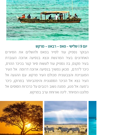
יום 9 I שלישי - פאס – רבאט – מרקש
הבוקר נספיק עוד לסייר בפאס ולהשלים את הסיורים
האחרונים בעיר המרגשת ונצא בנסיעה ארוכה העוברת
בעיר מקנס, בה נספיק עוד לעשות סיור קצר בכיכר ההרס,
כיכר ל'הדם, מכאן נמשיך בנסיעה ארוכה דרומה אל העיר
המעניינת והצבעונית מכולם העיר מרקש. עם ההגעה אל
העיר נצא אל הכיכר הססגונית והיפהביותר במרוקו, כיכר
ג'מעה אל פנע, ממנה נשוב רכובים על כרכרות הסוסים אל
מלוננו המיוחד. לינה וארוחת ערב במרקש.