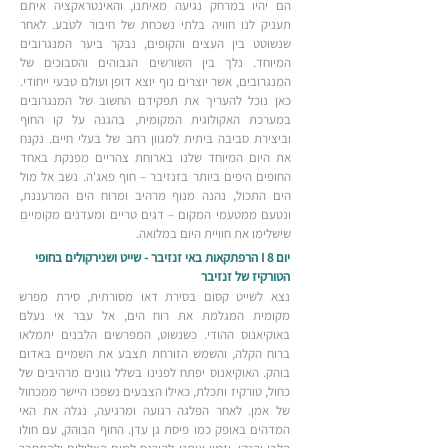
הם יהיו במרחק נגיעה מאיתנו, והאינטראקציה איתם
תעניק לנו חוויה בלתי נשכחת של חיבור לטבע. לאחר
שנשוטט בין העצים והקופים, נבקר ביער המנגרובים
המיוחד. נלך בין השורשים הגבוהים והסבוכים של
המנגרובים, אשר יוצרים נוף יוצא דופן ועולם טבעי ייחודי.
כאן נוכל להעריך את תפקידם החשוב של המנגרובים
במערכת האקולוגית המקומית, בהגנה על קו החוף
וביצירת סביבה ביתית למגוון רחב של בעלי חיים. נקנח
את היום המיוחד שלנו בארוחת צהריים מפנקת באחד
החופים היפים ביותר בזנזיבר – חוף פאג'ה. נשב אל מול
הים התכול, נהנה מנוף מרהיב ומרוח הים המרעננת,
ונטעם ממטעמי המקום – דגים טריים ומעדנים מקומיים
שישלימו את חוויית היום במלואה.
יום 8 I הרפתקאות באי זנזיבר - שייט ושנירקולים בחופי
הטורקיז של זנזיבר
נצא לשייט קסום בסירת דאו מסורתית, סירת מפרש
מקומית המגלמת את רוח הים, אל עבר אי נעלם
באוקיאנוס ההודי. כשנשוט, המפרשים הלבנים יתמלאו
ברוח הקלה, והשמש הזורחת תצבע את השמיים באדום
בוהק. האוקיאנוס יפתח לפנינו בשלל גוונים מרהיבים של
כחול, טורקיז ותכלת, כאילו הצבעים נשפכו היישר ממכחול
של אמן. לאחר הפלגה רגועה ומרגיעה, נגלה את האי
המדהים באופק כמו פיסת גן עדן. החוף הבוהק, עם חולו