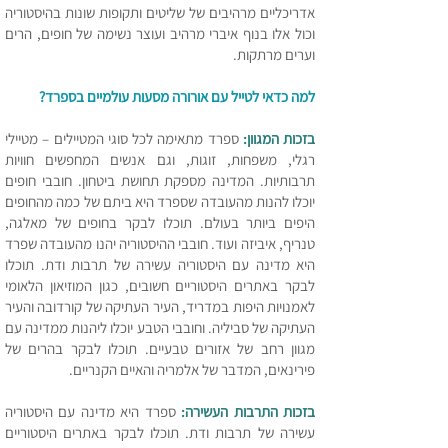
אדריכליים מרהיבים של שליטים ותקופות שונות בהיסטוריה
וכול אלו בנוף איברי מרהיב ועוצר נשימה של חופים, הרים
וערים מרתקות.
למה כדאי לטייל עם אורורה מסעות עולמ
יים בספרד
?
בזכות המגוון:
ספרד מתאימה לכל סוגי המטיילים – מטיילי
רגלי, משפחות, זוגות, וגם אנשים המחפשים חוויות
תרבותיות. המדינה מספקת תחושת ביטחון. חובבי חופים
יוכלו להנות מהעובדה שספרד היא ביתם של כמה מהחופים
היפים ביותר בעולם. תוכלו לבקר בחופים של מאלגה,
טנריף, איביזה ועוד. חובבי ההיסטוריה יהנו מהעובדה שפרד
היא מדינה עם היסטוריה עשירה של תרבות ודת. תוכלו
לבקר באתרים היסטוריים חשובים, כגון המוזיאון הלאומי
לאמנויות היפות במדריד, העיר העתיקה של קורדובה והעיר
העתיקה של סביליה. וחובבי הטבע יוכלו ליהנות ממדינה עם
מגוון רחב של אזורים טבעיים. תוכלו לבקר בהרים של
פירינאים, המדבר של אלמריה והאיים הקנריים.
בזכות התרבות העשירה:
ספרד היא מדינה עם היסטוריה
עשירה של תרבות ודת. תוכלו לבקר באתרים היסטוריים