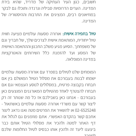
חשובים, כגון העיר העתיקה של מדריד, שהיא בירת
המדינה. הערים הדרומיות סביליה וגרנדה ותוכלו גם לבקר
במוזיאונים רבים, המציגים את התרבות וההיסטוריה של
המדינה.
טיול בתפירה אישית:
אורורה מסעות עולמיים מציעה חווית
טיול ייחודית, המותאמת אישית לצרכים שלך, של חבריך וגם
של משפחתך. הסיוע מגיע משלב התכנון וההתאמה האישית
של המסע ועד להזמנת כלל השירותים והאטרקציות
במדינה המופלאה.
המומחים שלנו לטיולים בספרד עם אורורה מסעות עולמיים
ישמחו לבנות בעבורכם את מסלול הטיול המושלם בין אם
תבחרו בקבוצה פרטית, במסלולים לנוסע העצמאי וגם אם
תבחרו להצטרף לאחד מהטיולים המאורגנים המוצעים כאן
בעבורכם - אנחנו כאן בשבילכם אז כל מה שנותר זה רק
ליצור קשר עם משרדי אורורה מסעות עולמיים באשתאול -
02-6525248
או להשאיר את הפרטים מטה ואנו נדאג ליצור
אתכם קשר בהקדם האפשרי. אתם מוזמנים גם לגלול את
דף האתר למטה ולהכיר את מסלולי הטיול אותם כבר
ביצענו ליעד זה ולהכין אותו כבסיס לטיול החלומות שלכם
לספרד.