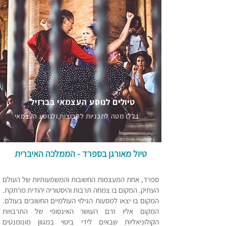
טיולים לנוסע העצמאי בברזיל
גללו מטה לתכניות לקבוצות ולנוסע העצמאי
טיול מאורגן בספרד - הממלכה האיברית
ספרד, אחת המעצמות החשובות והמשמעותיות של העולם
העתיק. המקום בו צמחה תרבות והיסטוריה יהודית מרתקת.
המקום בו יצאו למסעות הגילוי העולמיים החשובים בעולם.
המקום אליו זרם העושר האינסופי של התרבויות
הקולוניאליות שבאים לידי ביטוי במגוון מונומנטים