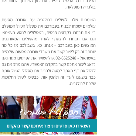
הליכה ברגל או טיול ג'יפים. אנו כאן לשירותך לחוות את
בולגריה המופלאה.
המומ
חים שלנו לטיולים בבולגריה
עם אורורה מסעות
עולמיים ישמחו לבנות בעבורכם את מסלול הטיול המושלם
בין אם תבחרו בקבוצה פרטית, במסלולים לנוסע העצמאי
וגם אם תבחרו להצטרף לאחד מהטיולים המאורגנים
המוצעים כאן בעבורכם - אנחנו כאן בשבילכם אז כל מה
שנותר זה רק ליצור קשר עם משרדי אורורה מסעות עולמיים
באשתאול -
02-6525248
או להשאיר את הפרטים מטה ואנו
נדאג ליצור אתכם קשר בהקדם האפשרי. אתם מוזמנים גם
לגלול את דף האתר למטה ולהכיר את מסלולי הטיול אותם
כבר ביצענו ליעד זה ולהכין אותו כבסיס לטיול החלומות
שלכם לבולגריה.
רוצים לטייל בבולגריה?
השאירו כאן פרטים וניצור איתכם קשר בהקדם