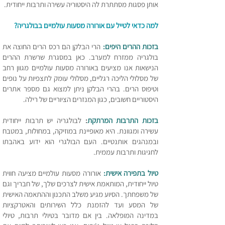
אותן פסגות מסתתרת לה היסטוריה עשירה ותרבות ייחודית.
למה כדאי לטייל עם אורורה מסעות עולמיים בבולגריה?
בזכות ההרים היפים:
הרי הבלקן הם רכס הרים החוצה את
בולגריה ממזרח למערב. כאן במסגרת שרשרת ההרים
הנישאות אנו מציעים באורורה מסעות עולמיים מגוון רחב
של מסלולי הליכה רגליים, מסלולי עומק לתצפיות על נופים
וטיפוס הרים. בהרי הבלקן ניתן למצוא גם מספר אתרים
היסטוריים חשובים, כגון המנזרים הציוריים של רילה.
בזכות התרבות המרתקת
:
לבולגריה יש תרבות ייחודית
עשירה ומגוונת. היא מאופיינת במוזיקה, במחולות, במטבח
ובמנהגים אותנטיים. העם הבולגרי הוא ידוע באהבתו
לחגיגות ותרבות עממית.
טיול בתפירה אישית:
אורורה מסעות עולמיים מציעה חווית
טיול ייחודית, המותאמת אישית לצרכים שלך, של חבריך וגם
של משפחתך. הסיוע מגיע משלב התכנון וההתאמה האישית
של המסע ועד להזמנת כלל השירותים והאטרקציות
במדינה המופלאה. בין אם מדובר בטיולי תרבות, טיולי