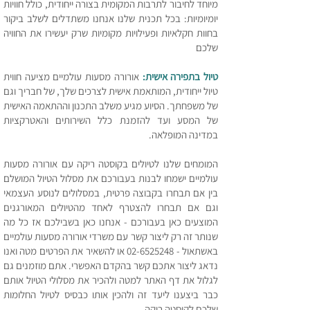
מיוחד לחיבור לתרבות המקומית בצורה ייחודית, כולל חוויות
יומיומיות: בכל תכנית שלנו אנחנו משתדלים לשלב ביקור
בחוות חקלאיות ופעילויות מקומיות שרק יעשירו את החוויה
שלכם
טיול בתפירה אישית:
אורורה מסעות עולמיים מציעה חווית
טיול ייחודית, המותאמת אישית לצרכים שלך, של חבריך וגם
של משפחתך. הסיוע מגיע משלב התכנון וההתאמה האישית
של המסע ועד להזמנת כלל השירותים והאטרקציות
במדינה המופלאה.
המומחים שלנו לטיולים בקוסטה ריקה עם אורורה מסעות
עולמיים ישמחו לבנות בעבורכם את מסלול הטיול המושלם
בין אם תבחרו בקבוצה פרטית, במסלולים לנוסע העצמאי
וגם אם תבחרו להצטרף לאחד מהטיולים המאורגנים
המוצעים כאן בעבורכם - אנחנו כאן בשבילכם אז כל מה
שנותר זה רק ליצור קשר עם משרדי אורורה מסעות עולמיים
באשתאול -
02-6525248
או להשאיר את הפרטים מטה ואנו
נדאג ליצור אתכם קשר בהקדם האפשרי. אתם מוזמנים גם
לגלול את דף האתר למטה ולהכיר את מסלולי הטיול אותם
כבר ביצענו ליעד זה ולהכין אותו כבסיס לטיול החלומות
שלכם לקוסטה ריקה.