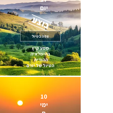
יום
צפה בטיול
מסע קיץ
בהימלאיה
ההודית
הטיול של יורם
10
ימי
ם