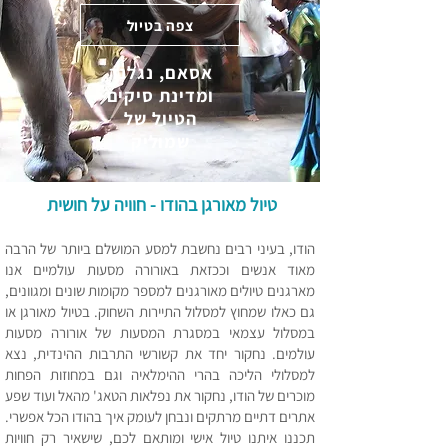
צפה בטיול
אסאם, נגלנד
ומדינת סיקים
הטיול של
שמוליק
טיול מאורגן בהודו - חוויה על חושית
הודו, בעיני רבים נחשבת למסע המושלם ביותר של הרבה
מאוד אנשים וככזאת באו
רורה מסעות עולמיים אנו
מארגנים טיולים מאורגנים למספר מקומות שונים ומגוונים,
גם כאלו שמחוץ למסלול התיירות השחוק. בטיול מאורגן או
במסלול עצמאי במסגרת המסעות של אורורה מסעות
עולמים. נחקור יחד את קשורשי התרבות ההינדית, נצא
למסלולי הליכה בהרי ההימלאיה וגם במחוזות הפחות
מוכרים של הודו, נחקור את נפלאות הטאג' מהאל ועוד שפע
אתרים דתיים מרתקים ונבחן לעומק איך בהודו הכל אפשרי.
תכננו איתנו טיול אישי ומותאם לכם, שישאיר רק חוויות