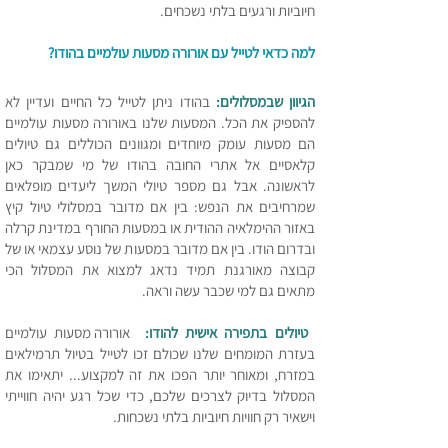
חיוביות ורגעים בלתי נשכחים.
למה כדאי לטייל עם אורורה מסעות עולמיים בהודו?
הגיוון שבמסלולים:
בהודו ניתן לטייל כל החיים ועדיין לא
להספיק את הכל. המסעות שלנו באורורה מסעות עולמיים
הם מסעות עומק מיוחדים ומגוונים הכוללים גם טיו
לים
קלאסיים אל אתרי החובה בהודו של מי שמבקר כאן
לראשונה. אבל גם מספר טיולי המשך ליעדים מופלאים
שמרחיבים את הנפש: בין אם מדובר במסלולי טיול קיץ
באזור ההימלאיה ההודית או במסעות החורף במדינת קרלה
ובדרום הודו. בין אם מדובר במסעות של נוסע עצמאי או של
קבוצה מאורגנת תמיד נדאג למצוא את המסלול הכי
מתאים גם למי שכבר עשה וראה.
טיולים בתפירה אישית להודו:
אורורה מסעות עולמיים
בעזרת המומחים שלנו שכולם זכו לטייל בטיול תרמילאים
במזרח, ומאוחר יותר הפכו את זה למקצוע... יתאימו את
המסלול בדיוק לצרכים שלכם, כדי שכל רגע יהיה חווייתי
וישאיר רק חוויות חיוביות בלתי נשכחות.