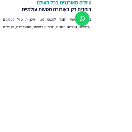
טיולים מאורגנים בכל העולם
בוחרים רק באורורה מסעות עולמיים
בין דפי האתר תוכלו למצוא מגוון תכניות טיול לנוסעים
עצמאיים, קבוצות סגורות, חבורות ג'יפאים, אוהבי לכת, מטיילים
צעירים או כאלו הצעירים בנפשם, חובבי פסטיבלים בחו"ל
וטיולים משוגעים שלא מוצאים מקום אחר ועוד, מסלולים
שברובם טיולו כבר על ידי מטיילים אחרים ומבוססים על הכרות
מעמיקה בשטח של מדריכי טיולים מנוסים וותיקים. אתם
מוזמנים לשוטט בין דפי האתר ולהפליג בדמיון ליעדים מרוחקים
ומרתקים וגם להצטרף לאחד המסעות שלנו, חוויה בלתי נשכחת
מובטחת.
לרשימת הטיולים המלאה