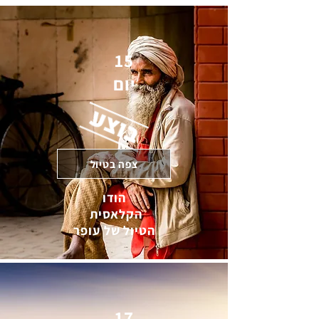
15
יום
צפה בטיול
הודו
הקלאסית
הטיול של עופר
17